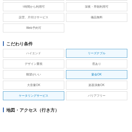
1時間から利用可
深夜・早朝利用可
設営、片付けサービス
備品無料
Web予約可
こだわり条件
ハイエンド
リーズナブル
デザイン重視
窓あり
眺望がいい
宴会OK
大音量OK
楽器演奏OK
ケータリングサービス
バリアフリー
地図・アクセス（行き方）