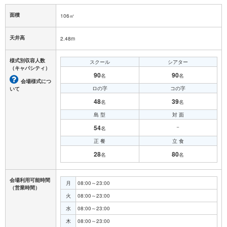
面積
106㎡
天井高
2.48m
様式別収容人数
スクール
シアター
（キャパシティ）
90
90
名
名
会場様式につ
ロの字
コの字
いて
48
39
名
名
島 型
対 面
54
－
名
正 餐
立 食
28
80
名
名
会場利用可能時間
月
08:00～23:00
（営業時間）
火
08:00～23:00
水
08:00～23:00
木
08:00～23:00