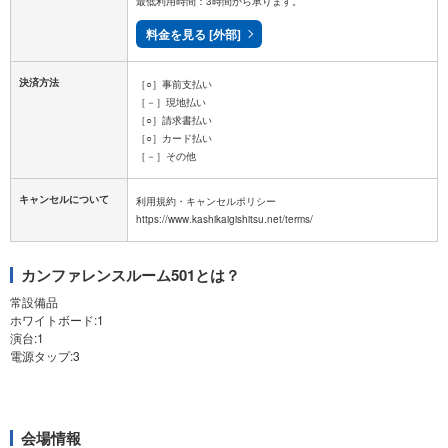
最低利用時間：3時間から承ります。
料金を見る [外部]
決済方法
［○］事前支払い
［－］現地払い
［○］請求書払い
［○］カード払い
［－］その他
キャンセルについて
利用規約・キャンセルポリシー
カンファレンスルーム501とは？
常設備品
ホワイトボード:1
演台:1
電源タップ:3
会場情報