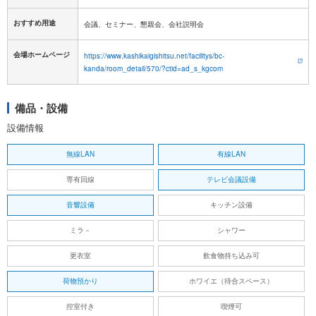
おすすめ用途
会議、セミナー、懇親会、会社説明会
会場ホームページ
https://www.kashikaigishitsu.net/facilitys/bc-
kanda/room_detail/570/?ctid=ad_s_kgcom
備品・設備
設備情報
無線LAN
有線LAN
専有回線
テレビ会議設備
音響設備
キッチン設備
ミラ－
シャワー
更衣室
飲食物持ち込み可
荷物預かり
ホワイエ（待合スペース）
控室付き
喫煙可