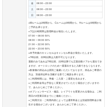
金
08:00～23:00
土
08:00～23:00
日
08:00～23:00
※Mルームは2時間から、Cルームは3時間から、Hルームは5時間から
ご予約を承ります。
※下記の時間帯は割増料金が発生いたします。
07:00 ~ 08:00 50%
08:00 ~ 09:00 30%
21:00 ~ 22:00 30%
22:00 ~ 23:00 50%
※本予約後のキャンセルはキャンセル料金が発生いたします。
※7時以前、22時以降は入館不可となります。
退館のみであれば7時以前、22時以降でも正面自動ドアから退出でき
ますが、オートロックのため一度退出すると入館できなくなります。
※飲食物の持込みは原則ご遠慮いただいております。持込みご希望の
方は、別途持込料を頂戴する形でご相談を承ります。
※ご利用時間には、準備・ご入室・ご退室を含みます。
※ご利用料金等は予告なく変更させていただく場合がございますの
で、あらかじめご了承ください。
※オプションサービス・備品、レイアウトを変更される場合は、ご利
用日の3営業日前までにご連絡ください。
※ご利用方法・ご利用内容によっては通常料金とは別途割増料金が発