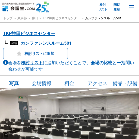
検討
閲覧
M
リスト
履歴
トップ
東京都
神田
TKP神田ビジネスセンター
カンファレンスルーム501
TKP神田ビジネスセンター
カンファレンスルーム501
会場
検討リストに追加
会場を
検討リスト
に追加いただくことで、
会場の比較
と
一括問い
合わせ
が可能です
写真
会場情報
料金
アクセス
備品・設備