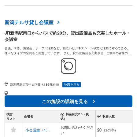
新潟テルサ貸し会議室
JR新潟駅南口からバスで約20分、貸出設備品も充実したホール・
会議室
会議、研修、講習会、サークル活動など、幅広いビジネスシーンや文化活動に対応できる、
様々なタイプの空間をご用意しています。 また、貸出設備品も充実させ、ご利用の皆様のニ
ーズにお応えします。
新潟県新潟市中央区鐘木185番地18
地図を見る
この施設の詳細を見る
検討
料金目安/1h（税
会場名
収容人数
リスト
込）
お問い合わせくださ
20
小会議室〈1〉
(ロの字)
い