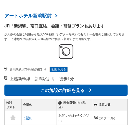
アートホテル新潟駅前
JR「新潟駅」南口直結、会議・研修プランもあります
少人数の会議ご利用から最大600名様（シアター形式）のセミナー会場のご用意しておりま
す。 ご家族での会食から250名様のご宴会（着席）まで可能です。
新潟県新潟市中央区笹口1-1
地図を見る
上越新幹線
新潟駅より 徒歩1分
この施設の詳細を見る
検討
料金目安/1h（税
会場名
収容人数
リスト
込）
お問い合わせくださ
84
湯沢
(スクール)
い