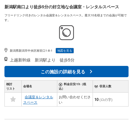
新潟駅南口より徒歩5分の好立地な会議室・レンタルスペース
フリードリンク付きのレンタル会議室＆レンタルスペース。最大10名様までの会議が可能で
す。
新潟県新潟市中央区南笹口1-8-1
地図を見る
上越新幹線
新潟駅より 徒歩5分
この施設の詳細を見る
検討
料金目安/1h（税
会場名
収容人数
リスト
込）
会議室＆レンタル
お問い合わせくださ
10
(ロの字)
スペース
い