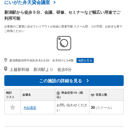
にいがた弁天貸会議室
新潟駅から徒歩５分、会議、研修、セミナーなど幅広い用途でご
利用可能
お客様のご要望に合せてレイアウトが自由に変更可能 スクール型・コの字型、お好きな形で
ご利用ください
新潟県新潟市中央区弁天3-2-20 弁天501ビル4階
地図を見る
上越新幹線
新潟駅より 徒歩5分
この施設の詳細を見る
検討
料金目安/1h（税
会場名
収容人数
リスト
込）
お問い合わせくださ
30
A会議室
(スクール)
い