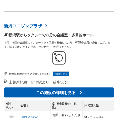
新潟ユニゾンプラザ
JR新潟駅からタクシーで８分の会議室・多目的ホール
４階、５階の会議室にインターネット環境を整備しており、WEB会議用の設備もございま
す。様々なオンライン会議・セミナーでご利用ください。
新潟県新潟市中央区上所2丁目2番2
地図を見る
上越新幹線
新潟駅より 徒歩30分
この施設の詳細を見る
検討
料金目安/1h（税
会場名
収容人数
リスト
込）
お問い合わせくださ
61
特別会議室
(スクール)