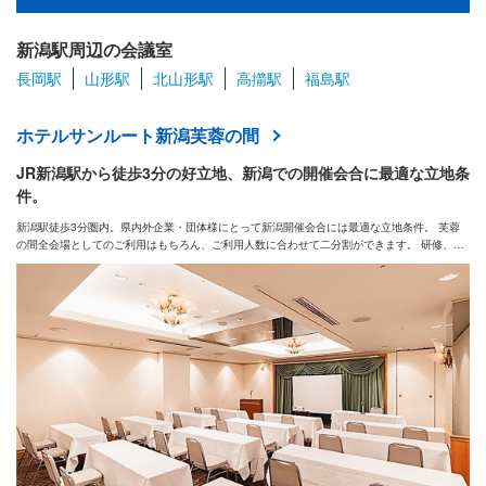
会場様式
新潟駅周辺の会議室
長岡駅
山形駅
北山形駅
高擶駅
福島駅
その他の条件
ホテルサンルート新潟芙蓉の間
JR新潟駅から徒歩3分の好立地、新潟での開催会合に最適な立地条
件。
新着で絞り込む
新潟駅徒歩3分圏内。県内外企業・団体様にとって新潟開催会合には最適な立地条件。 芙蓉
の間全会場としてのご利用はもちろん、ご利用人数に合わせて二分割ができます。 研修、総
会などの開催後懇親会へのスムーズな行程スケジュールを可能にし幹事様をサポートいたし
ます。