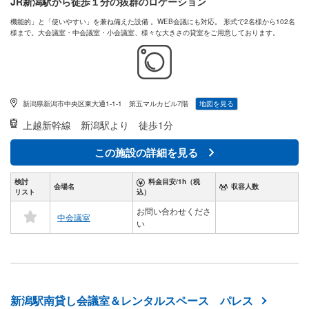
JR新潟駅から徒歩１分の抜群のロケーション
機能的」と「使いやすい」を兼ね備えた設備 。WEB会議にも対応。 形式で2名様から102名
様まで。大会議室・中会議室・小会議室、様々な大きさの貸室をご用意しております。
新潟県新潟市中央区東大通1-1-1 第五マルカビル7階
地図を見る
上越新幹線
新潟駅より 徒歩1分
この施設の詳細を見る
検討
料金目安/1h（税
会場名
収容人数
リスト
込）
お問い合わせくださ
中会議室
い
新潟駅南貸し会議室＆レンタルスペース パレス