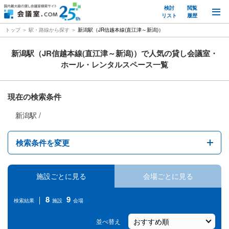
検討
閲覧
M
リスト
履歴
トップ
駅・路線から探す
新潟駅（JR信越本線(直江津～新潟)）
新潟駅（JR信越本線(直江津～新潟)）で人気の貸し会議室・
ホール・レンタルスペース一覧
現在の検索条件
新潟駅
検索条件を変更
エリア
施設ごとに見る
会場ごとに見る
駅名
8
9
検索結果
施設
会場
１時間あたりの料金
並べ替え