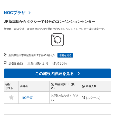
NOCプラザ
JR新潟駅からタクシーで15分のコンベンションセンター
新潟駅、新潟空港、高速道路などの交通に便利なコンベンションセンター貸会議室です。
新潟県新潟市東区卸新町2丁目853番地3
地図を見る
JR白新線
東新潟駅より 徒歩30分
この施設の詳細を見る
検討
料金目安/1h（税
会場名
収容人数
リスト
込）
お問い合わせくださ
45
102号室
(スクール)
い