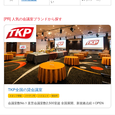
い
[PR] 人気の会議室ブランドから探す
TKP全国の貸会議室
スタッフ常駐
パーティ可
ハイエンド
宿泊可
会議室数No.1 直営会議室数2,500室超 全国展開、新規拠点続々OPEN