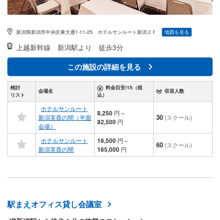
新潟県新潟市中央区東大通1-11-25 ホテルサンルート新潟２Ｆ
地図を見る
上越新幹線
新潟駅より 徒歩3分
この施設の詳細を見る
検討
料金目安/1h（税
会場名
収容人数
リスト
込）
ホテルサンルート
8,250
円
～
30
新潟芙蓉の間（半面
(スクール)
82,500
円
会場）
ホテルサンルート
16,500
円
～
60
(スクール)
新潟芙蓉の間
165,000
円
駅まえオフィス貸し会議室