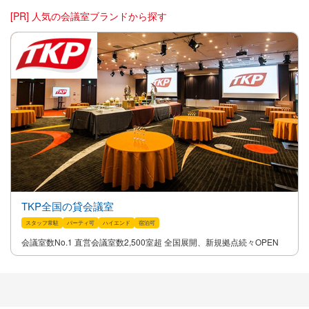
[PR] 人気の会議室ブランドから探す
TKP全国の貸会議室
スタッフ常駐
パーティ可
ハイエンド
宿泊可
会議室数No.1 直営会議室数2,500室超 全国展開、新規拠点続々OPEN