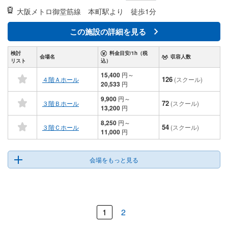
大阪メトロ御堂筋線
本町駅より 徒歩1分
この施設の詳細を見る
検討
料金目安/1h（税
会場名
収容人数
リスト
込）
15,400
円
～
126
４階Ａホール
(スクール)
20,533
円
9,900
円
～
72
３階Ｂホール
(スクール)
13,200
円
8,250
円
～
54
３階Ｃホール
(スクール)
11,000
円
会場をもっと見る
1
2