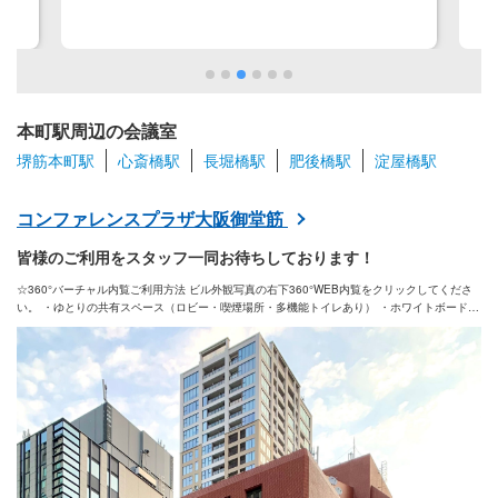
本町駅周辺の会議室
堺筋本町駅
心斎橋駅
長堀橋駅
肥後橋駅
淀屋橋駅
コンファレンスプラザ大阪御堂筋
皆様のご利用をスタッフ一同お待ちしております！
☆360°バーチャル内覧ご利用方法 ビル外観写真の右下360°WEB内覧をクリックしてくださ
い。 ・ゆとりの共有スペース（ロビー・喫煙場所・多機能トイレあり） ・ホワイトボード、
スクリーン、演台（無料） ・高輝度の液晶プロジェクター、音響設備など（有料） ・設営サ
ービス ・Wi-Fi（無料） ・荷物の事前預かり、発送 ・スタッフ常駐