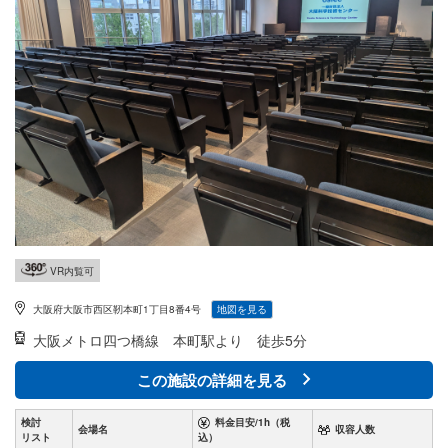
VR内覧可
大阪府大阪市西区靭本町1丁目8番4号
地図を見る
大阪メトロ四つ橋線
本町駅より 徒歩5分
この施設の詳細を見る
検討
料金目安/1h（税
会場名
収容人数
リスト
込）