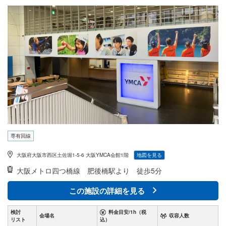
ー・受付がございます。 立地は靱公園から北側の土佐堀エリアなので、福島・梅田・本町エ
リアからのアクセスも便利です。まずはお気軽にご相談ください。
専有回線
大阪府大阪市西区土佐堀1-5-6 大阪YMCA会館1階
地図を見る
大阪メトロ四つ橋線
肥後橋駅より 徒歩5分
この施設の詳細を見る
検討
料金目安/1h（税
会場名
収容人数
リスト
込）