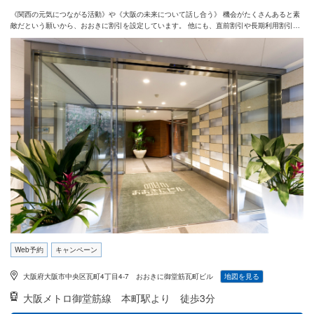
《関西の元気につながる活動》や《大阪の未来について話し合う》 機会がたくさんあると素
敵だという願いから、おおきに割引を設定しています。 他にも、直前割引や長期利用割引な
ど、お得な割引制度をご用意しております。 ぜひお気軽にご利用ください。
Web予約
キャンペーン
大阪府大阪市中央区瓦町4丁目4-7 おおきに御堂筋瓦町ビル
地図を見る
大阪メトロ御堂筋線
本町駅より 徒歩3分