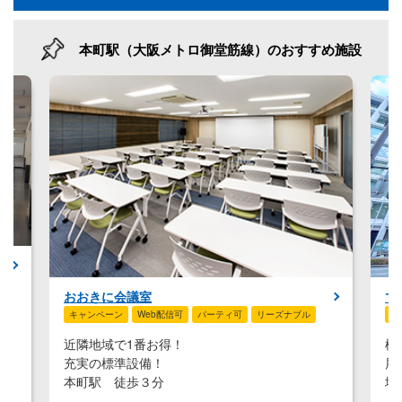
会場様式
本町駅（大阪メトロ御堂筋線）のおすすめ施設
その他の条件
Ｔ
ス
7
新着で絞り込む
と
本
マイドームおおさか
スタッフ常駐
Web配信可
リーズナブル
様々な用途に使える
展示ホールと会議室あり
堺筋本町駅 徒歩６分