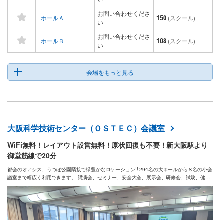
お問い合わせくださ
150
ホールＡ
(スクール)
い
お問い合わせくださ
108
ホールＢ
(スクール)
い
会場をもっと見る
大阪科学技術センター（ＯＳＴＥＣ）会議室
WiFi無料！レイアウト設営無料！原状回復も不要！新大阪駅より
御堂筋線で20分
都会のオアシス、うつぼ公園隣接で緑豊かなロケーション!! 294名の大ホールから８名の小会
議室まで幅広く利用できます。 講演会、セミナー、安全大会、展示会、研修会、試験、健康
診断など目的や用途に応じて快適にお過ごしいただけます。また眺望抜群のレストランでラ
ンチ・ディナー・パーティーもお楽しみいただけます。交流会･懇親会にもお薦め！