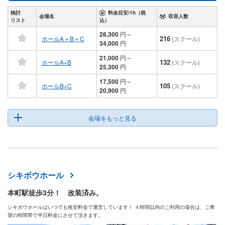
検討
料金目安/1h（税
会場名
収容人数
リスト
込）
28,300
円
～
216
ホールA＋B＋C
(スクール)
34,000
円
21,000
円
～
132
ホールA+B
(スクール)
25,300
円
17,500
円
～
105
ホールB+C
(スクール)
20,900
円
会場をもっと見る
シキボウホール
本町駅徒歩3分！ 改装済み。
シキボウホールはいつでも格安料金で運営しています！ ４時間以内のご利用の場合は、ご希
望の時間帯で半日料金にさせて頂きます。