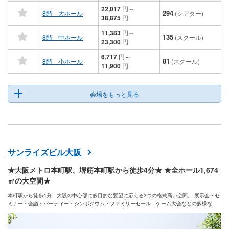
22,017
円
～
294
8階 大ホール
(シアター)
38,875
円
11,383
円
～
135
8階 中ホール
(スクール)
23,300
円
6,717
円
～
81
8階 小ホール
(スクール)
11,900
円
会場をもっと見る
サンライズビル大阪
★大阪メトロ本町駅、堺筋本町駅から徒歩4分★ ★全ホール1,674
㎡の大空間★
本町駅から徒歩4分、大阪の中心部に多目的な要望に応える3つの格式高い空間。 展示会・セ
ミナー・会議・パーティー・シンポジウム・ファミリーセール、ゲーム大会などの多様なイ
ベント、 規模、演出にあわせ自由自在にスペースデザインができるイベントホールです。