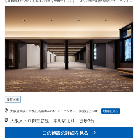
を兼ね備えた空間でお客様の催事をサポートします。 ３つのホールは分割利用からホワイエ
＆屋外テラスも含めた完全貸切利用も可能です。 会議・セミナー・講演会から懇親会・展示
会・試験会場・パブリックビューイング・ファンミーティングまで、 ワンストップサービス
であらゆるニーズにお応えします！
専有回線
大阪府大阪市中央区淡路町4-2-13 アーバンネット御堂筋ビル3F
地図を見る
大阪メトロ御堂筋線
本町駅より 徒歩3分
この施設の詳細を見る