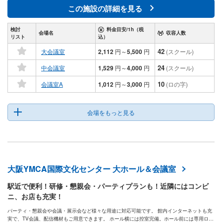
この施設の詳細を見る
検討
料金目安/1h（税
会場名
収容人数
リスト
込）
42
大会議室
2,112
円
～
5,500
円
(スクール)
24
中会議室
1,529
円
～
4,000
円
(スクール)
10
会議室A
1,012
円
～
3,000
円
(ロの字)
会場をもっと見る
大阪YMCA国際文化センター 大ホール＆会議室
駅近で便利！研修・懇親会・パーティプランも！近隣にはコンビ
ニ、お店も充実！
パーティ・懇親会や会議・展示会など様々な用途に対応可能です。 館内インターネットも充
実で、TV会議、配信機材もご用意できます。 ホール横には控室完備。ホール前には専用ロビ