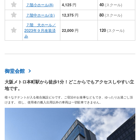
40
７階小ホール(A)
4,125
円
(スクール)
80
７階中ホール(Ｂ)
12,375
円
(スクール)
７階 大ホール／
120
2023年９月改装済
22,000
円
(スクール)
み
御堂会館
大阪メトロ本町駅から徒歩1分！どこからでもアクセスしやすい立
地です。
様々なテナントが入る複合施設ビルです。ご宿泊やお食事などもでき、ゆったりお過ごし頂
けます。 但し、使用者の搬入出用以外の車両は一切駐車できません。