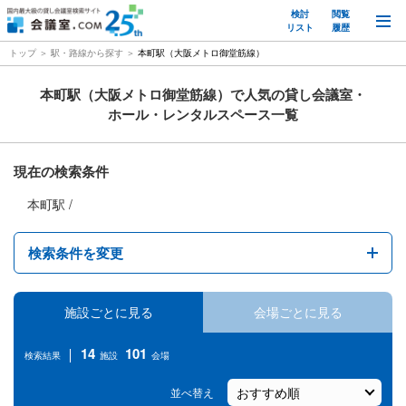
検討
閲覧
M
リスト
履歴
トップ
駅・路線から探す
本町駅（大阪メトロ御堂筋線）
本町駅（大阪メトロ御堂筋線）で人気の貸し会議室・
ホール・レンタルスペース一覧
現在の検索条件
本町駅
検索条件を変更
エリア
施設ごとに見る
会場ごとに見る
駅名
14
101
検索結果
施設
会場
１時間あたりの料金
並べ替え