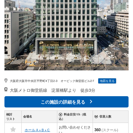
大阪府大阪市中央区平野町4丁目2-3 オービック御堂筋ビル2Ｆ
地図を見る
大阪メトロ御堂筋線
淀屋橋駅より 徒歩3分
この施設の詳細を見る
検討
料金目安/1h（税
会場名
収容人数
リスト
込）
お問い合わせくださ
360
ホールＡ+Ｂ+Ｃ
(スクール)
い