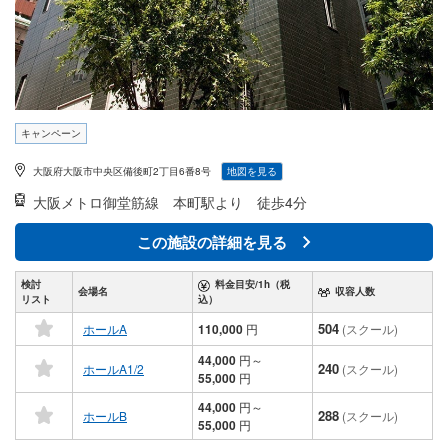
キャンペーン
大阪府大阪市中央区備後町2丁目6番8号
地図を見る
大阪メトロ御堂筋線
本町駅より 徒歩4分
この施設の詳細を見る
検討
料金目安/1h（税
会場名
収容人数
リスト
込）
504
ホールA
110,000
円
(スクール)
44,000
円
～
240
ホールA1/2
(スクール)
55,000
円
44,000
円
～
288
ホールB
(スクール)
55,000
円