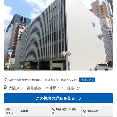
大阪府大阪市中央区備後町三丁目２番６号 敷島ビル７階
地図を見る
大阪メトロ御堂筋線
本町駅より 徒歩3分
この施設の詳細を見る
検討
料金目安/1h（税
会場名
収容人数
リスト
込）