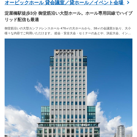
オービックホール 貸会議室／貸ホール／イベント会場
淀屋橋駅徒歩3分 御堂筋沿い大型ホール。ホール専用回線でハイブ
リッド配信も最適
御堂筋沿いの大型カンファレンスホール 476㎡の大ホールから、38㎡の会議室があり、大小
様々な内容でご利用いただけます。 総会・安全大会・セミナーのあとや、決起大会、インタ
ーン・内定者懇親会など、多くの企業様に懇親会と合わせてご利用いただいております。 新
たにザ ロイヤルパークホテル アイコニック 大阪御堂筋が提供するフランス料理も提供する
ことが可能となりましたので、ご検討ください。