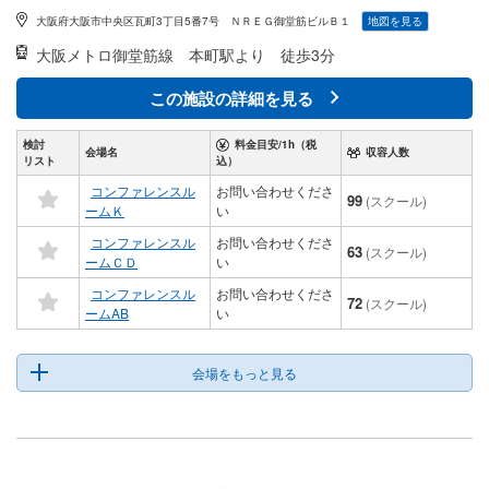
大阪府大阪市中央区瓦町3丁目5番7号 ＮＲＥＧ御堂筋ビルＢ１
地図を見る
大阪メトロ御堂筋線
本町駅より 徒歩3分
この施設の詳細を見る
検討
料金目安/1h（税
会場名
収容人数
リスト
込）
コンファレンスル
お問い合わせくださ
99
(スクール)
ームＫ
い
コンファレンスル
お問い合わせくださ
63
(スクール)
ームＣＤ
い
コンファレンスル
お問い合わせくださ
72
(スクール)
ームAB
い
会場をもっと見る