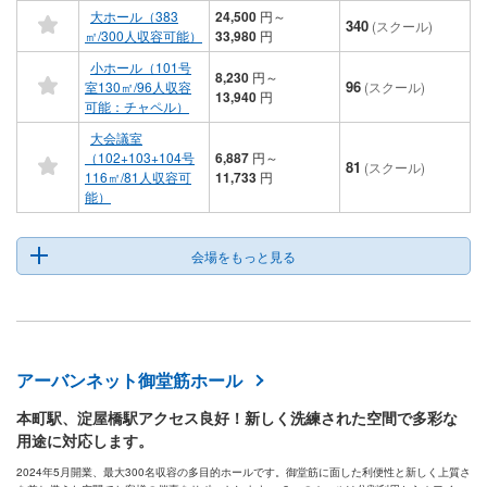
大ホール（383
24,500
円
～
340
(スクール)
㎡/300人収容可能）
33,980
円
小ホール（101号
8,230
円
～
96
室130㎡/96人収容
(スクール)
13,940
円
可能：チャペル）
大会議室
（102+103+104号
6,887
円
～
81
(スクール)
116㎡/81人収容可
11,733
円
能）
会場をもっと見る
アーバンネット御堂筋ホール
本町駅、淀屋橋駅アクセス良好！新しく洗練された空間で多彩な
用途に対応します。
2024年5月開業、最大300名収容の多目的ホールです。御堂筋に面した利便性と新しく上質さ