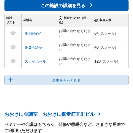
この施設の詳細を見る
検討
料金目安/1h（税
会場名
収容人数
リスト
込）
お問い合わせくださ
64
第1会議室
(スクール)
い
お問い合わせくださ
48
第２会議室
(スクール)
い
お問い合わせくださ
120
スカイホール
(スクール)
い
会場をもっと見る
おおきに会議室 おおきに御堂筋瓦町ビル
セミナーや会議はもちろん、研修や懇親会など、さまざな用途で
ご利用いただけます！