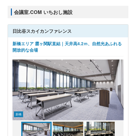
会議室.COM いちおし施設
日比谷スカイカンファレンス
新橋エリア 霞ヶ関駅直結｜天井高4.2ｍ、自然光あふれる
新橋