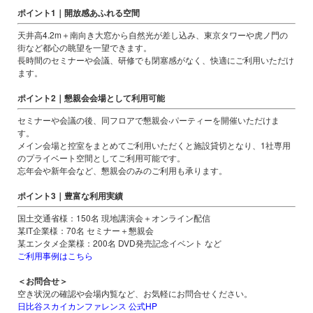
ポイント1｜開放感あふれる空間
天井⾼4.2m＋南向き⼤窓から⾃然光が差し込み、東京タワーや虎ノ⾨の
街など都⼼の眺望を⼀望できます。
⻑時間のセミナーや会議、研修でも閉塞感がなく、快適にご利⽤いただけ
ます。
ポイント2｜懇親会会場として利⽤可能
セミナーや会議の後、同フロアで懇親会‧パーティーを開催いただけま
す。
メイン会場と控室をまとめてご利用いただくと施設貸切となり、1社専用
のプライベート空間としてご利用可能です。
忘年会や新年会など、懇親会のみのご利用も承ります。
ポイント3｜豊富な利⽤実績
国⼟交通省様：150名 現地講演会＋オンライン配信
某IT企業様：70名 セミナー＋懇親会
某エンタメ企業様：200名 DVD発売記念イベント など
ご利用事例はこちら
＜お問合せ＞
空き状況の確認や会場内覧など、お気軽にお問合せください。
⽇⽐⾕スカイカンファレンス 公式HP