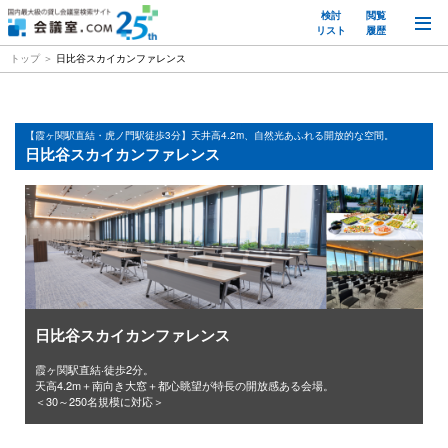
検討
閲覧
M
リスト
履歴
トップ
日比谷スカイカンファレンス
【霞ヶ関駅直結・虎ノ門駅徒歩3分】天井高4.2m、自然光あふれる開放的な空間。
日比谷スカイカンファレンス
霞ヶ関駅直結‧徒歩2分。
天⾼4.2m＋南向き⼤窓＋都⼼眺望が特⻑の開放感ある会場。