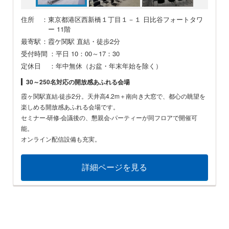
住所
：東京都港区西新橋１丁目１－１ 日比谷フォートタワ
ー 11階
最寄駅
：霞ケ関駅 直結・徒歩2分
受付時間
：平日 10：00～17：30
定休日
：年中無休（お盆・年末年始を除く）
30～250名対応の開放感あふれる会場
霞ヶ関駅直結‧徒歩2分。天井⾼4.2m＋南向き⼤窓で、都⼼の眺望を
楽しめる開放感あふれる会場です。
セミナー‧研修‧会議後の、懇親会‧パーティーが同フロアで開催可
能。
オンライン配信設備も充実。
詳細ページを見る