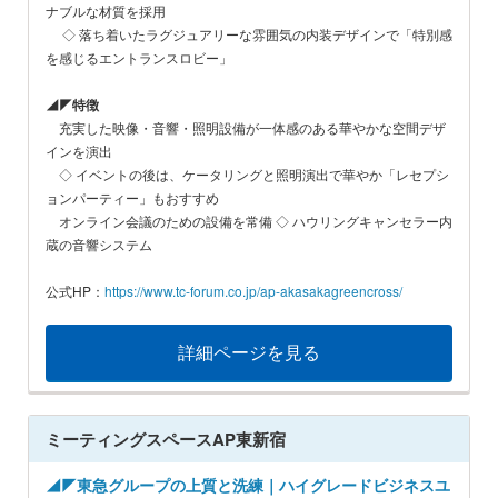
ナブルな材質を採用
◇ 落ち着いたラグジュアリーな雰囲気の内装デザインで「特別感
を感じるエントランスロビー」
◢◤特徴
充実した映像・音響・照明設備が一体感のある華やかな空間デザ
インを演出
◇ イベントの後は、ケータリングと照明演出で華やか「レセプシ
ョンパーティー」もおすすめ
オンライン会議のための設備を常備 ◇ ハウリングキャンセラー内
蔵の音響システム
公式HP：
https://www.tc-forum.co.jp/ap-akasakagreencross/
詳細ページを見る
ミーティングスペースAP東新宿
◢◤東急グループの上質と洗練｜ハイグレードビジネスユ