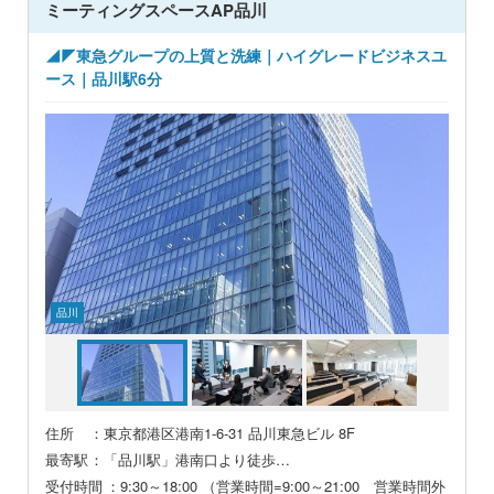
ミーティングスペースAP品川
◢◤東急グループの上質と洗練｜ハイグレードビジネスユ
品川
住所
：東京都港区港南1-6-31 品川東急ビル 8F
最寄駅
：「品川駅」港南口より徒歩…
受付時間
：9:30～18:00 （営業時間=9:00～21:00 営業時間外