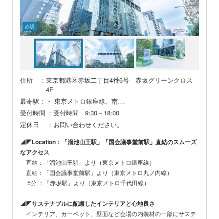
赤坂
住所
：東京都港区赤坂二丁目4番6号 赤坂グリーンクロス
4F
最寄駅
：・ 東京メトロ銀座線、南…
受付時間
：受付時間 9:30～18:00
定休日
：お問い合わせください。
◢◤Location：「溜池山王駅」「国会議事堂前駅」直結のスムーズ
なアクセス
直結：「溜池山王駅」より（東京メトロ銀座線）
直結：「国会議事堂前駅」より（東京メトロ丸ノ内線）
5分 ：「赤坂駅」より（東京メトロ千代田線）
◢◤サステナブルに配慮したインテリアと心地良さ
インテリア、カーペット、壁面など会場の内装材の一部にサステ