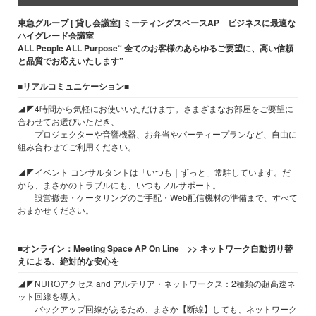
東急グループ [ 貸し会議室] ミーティングスペースAP ビジネスに最適な
ハイグレード会議室
ALL People ALL Purpose“ 全てのお客様のあらゆるご要望に、高い信頼
と品質でお応えいたします”
■リアルコミュニケーション■
◢◤4時間から気軽にお使いいただけます。さまざまなお部屋をご要望に
合わせてお選びいただき、
プロジェクターや音響機器、お弁当やパーティープランなど、自由に
組み合わせてご利用ください。
◢◤イベント コンサルタントは「いつも｜ずっと」常駐しています。だ
から、まさかのトラブルにも、いつもフルサポート。
設営撤去・ケータリングのご手配・Web配信機材の準備まで、すべて
おまかせください。
■オンライン：Meeting Space AP On Line >> ネットワーク自動切り替
えによる、絶対的な安心を
◢◤NUROアクセス and アルテリア・ネットワークス：2種類の超高速ネ
ット回線を導入。
バックアップ回線があるため、まさか【断線】しても、ネットワーク