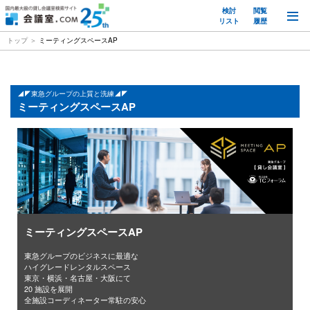
検討
閲覧
M
リスト
履歴
トップ
ミーティングスペースAP
◢◤東急グループの上質と洗練◢◤
ミーティングスペースAP
東急グループのビジネスに最適な
ハイグレードレンタルスペース
東京・横浜・名古屋・大阪にて
20 施設を展開