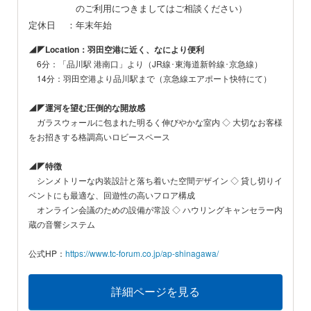
のご利用につきましてはご相談ください）
定休日
：年末年始
◢◤Location：羽田空港に近く、なにより便利
6分：「品川駅 港南口」より（JR線･東海道新幹線･京急線）
14分：羽田空港より品川駅まで（京急線エアポート快特にて）
◢◤運河を望む圧倒的な開放感
ガラスウォールに包まれた明るく伸びやかな室内 ◇ 大切なお客様
をお招きする格調高いロビースペース
◢◤特徴
シンメトリーな内装設計と落ち着いた空間デザイン ◇ 貸し切りイ
ベントにも最適な、回遊性の高いフロア構成
オンライン会議のための設備が常設 ◇ ハウリングキャンセラー内
蔵の音響システム
公式HP：
https://www.tc-forum.co.jp/ap-shinagawa/
詳細ページを見る