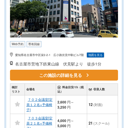
Web予約
専有回線
愛知県名古屋市中区栄2-2-1 広小路伏見中駒ビル7階
地図を見る
名古屋市営地下鉄東山線
伏見駅より 徒歩1分
この施設の詳細を見る
検討
料金目安/1h（税
会場名
収容人数
リスト
込）
７０２会議室[定
2,600
円
～
12
員１２名+予備椅
(対面)
3,250
円
子]
７０３会議室[定
4,000
円
～
21
員２１名+予備椅
(スクール)
5,000
円