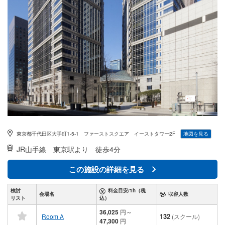
東京都千代田区大手町1-5-1 ファーストスクエア イーストタワー2F
地図を見る
JR山手線
東京駅より 徒歩4分
この施設の詳細を見る
検討
料金目安/1h（税
会場名
収容人数
リスト
込）
36,025
円
～
132
Room A
(スクール)
47,300
円