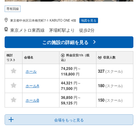
専有回線
東京都中央区日本橋兜町7-1 KABUTO ONE 4階
地図を見る
東京メトロ東西線
茅場町駅より 徒歩2分
この施設の詳細を見る
検討
料金目安/1h（税
会場名
収容人数
リスト
込）
74,250
円
～
327
ホール
(スクール)
118,800
円
44,321
円
～
180
ホールA
(スクール)
71,500
円
36,850
円
～
150
ホールB
(スクール)
59,125
円
会場をもっと見る