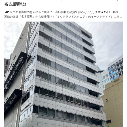
名古屋駅5分
◢◤全てのお客様のあらゆるご要望に、高い信頼と品質でお応えいたします◢◤JR・名鉄・
近鉄の各線「名古屋駅」から徒歩圏内 (「ミッドランドスクエア」のイーストサイド）に立地
・JR「名古屋駅 桜通口」から徒歩約5分 ・名鉄・近鉄「名古屋駅」から徒歩約2分 ご人数に
合わせ18室26パターンの豊富なバリエーション、最新・充実の設備をご用意 安定した品質の
ネット回線でWeb環境が整っております。