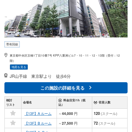
専有回線
東京都中央区京橋1丁目10番7号 KPP八重洲ビル7・10・11・12・13階（受付：12
階）
地図を見る
JR山手線
東京駅より 徒歩6分
この施設の詳細を見る
検討
料金目安/1h（税
会場名
収容人数
リスト
込）
120
【13F】A ルーム
～
44,000
円
(スクール)
72
【13F】B ルーム
～
27,500
円
(スクール)