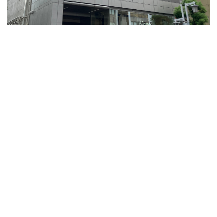
専有回線
愛知県名古屋市中村区名駅4丁目10-25 名駅IMAIビル6、7、8F（受付8F）
地図を見る
JR東海道本線(浜松～岐阜)
名古屋駅より 徒歩5分
この施設の詳細を見る
検討
料金目安/1h（税
会場名
収容人数
リスト
込）
54
A ルーム
～
14,300
円
(スクール)