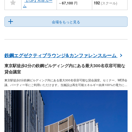
【13F】A+B ルー
192
～
67,100
円
(スクール)
ム
会場をもっと見る
鉃鋼エグゼクティブラウンジ&カンファレンスルーム
東京駅徒歩2分の鉃鋼ビルディング内にある最大300名収容可能な
貸会議室
東京駅徒歩2分鉃鋼ビルディング内にある最大300名収容可能な貸会議室。セミナー、WEB会
議、パーティー等にご利用いただけます。当施設は再生可能エネルギー由来100%の電力によ
り運営されており、SDGsや環境に配慮したイベント等の会場としてもご活用いただけます。
プロジェクター、Wifi、WEB会議設備等の備品使用料も室料に含まれております。併設の会
員制ラウンジをご利用いただけるプランもございます。