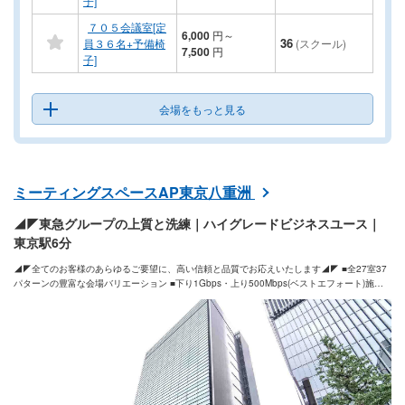
子]
７０５会議室[定
6,000
円
～
36
員３６名+予備椅
(スクール)
7,500
円
子]
会場をもっと見る
ミーティングスペースAP東京八重洲
◢◤東急グループの上質と洗練｜ハイグレードビジネスユース｜
東京駅6分
◢◤全てのお客様のあらゆるご要望に、高い信頼と品質でお応えいたします◢◤ ■全27室37
パターンの豊富な会場バリエーション ■下り1Gbps・上り500Mbps(ベストエフォート)施設
専有インターネット回線を完備 他会場の影響を受けたくないお客様は常設専用インターネ
ット回線も利用可能※専用回線は有料となります ■100㎡以上の部屋は天吊り式高輝度プロジ
ェクター/天吊り式スクリーンを完備