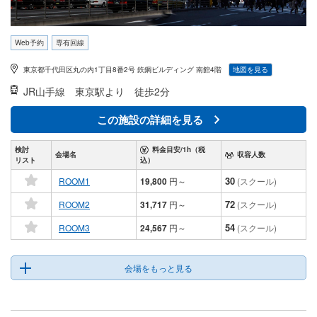
Web予約
専有回線
東京都千代田区丸の内1丁目8番2号 鉃鋼ビルディング 南館4階
地図を見る
JR山手線
東京駅より 徒歩2分
この施設の詳細を見る
検討
料金目安/1h（税
会場名
収容人数
リスト
込）
30
ROOM1
19,800
円
～
(スクール)
72
ROOM2
31,717
円
～
(スクール)
54
ROOM3
24,567
円
～
(スクール)
会場をもっと見る