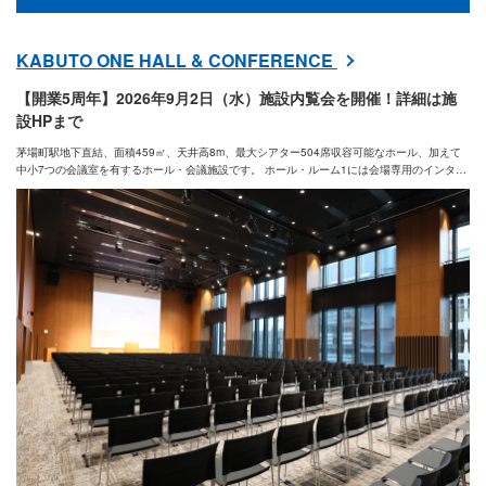
会場様式
KABUTO ONE HALL & CONFERENCE
その他の条件
【開業5周年】2026年9月2日（水）施設内覧会を開催！詳細は施
設HPまで
茅場町駅地下直結、面積459㎡、天井高8m、最大シアター504席収容可能なホール、加えて
中小7つの会議室を有するホール・会議施設です。 ホール・ルーム1には会場専用のインター
ネット回線(無料)をご用意しており、さらにホールの回線はNUROアクセススタンダード(有
料)をお選びいただくことが可能です。ぜひこの新しくおしゃれな施設のご利用をご検討くだ
新着で絞り込む
さい。