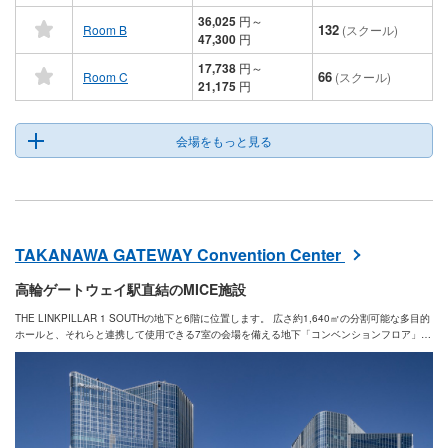
36,025
円
～
132
Room B
(スクール)
47,300
円
17,738
円
～
66
Room C
(スクール)
21,175
円
会場をもっと見る
TAKANAWA GATEWAY Convention Center
高輪ゲートウェイ駅直結のMICE施設
THE LINKPILLAR 1 SOUTHの地下と6階に位置します。 広さ約1,640㎡の分割可能な多目的
ホールと、それらと連携して使用できる7室の会場を備える地下「コンベンションフロア」、
最大10室の大小さまざまなサイズの会場を備える6階「カンファレンスフロア」からなる利便
性の高いMICE施設です。