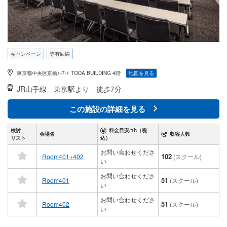
キャンペーン
専有回線
東京都中央区京橋1-7-1 TODA BUILDING 4階
地図を見る
JR山手線
東京駅より 徒歩7分
この施設の詳細を見る
検討
料金目安/1h（税
会場名
収容人数
リスト
込）
お問い合わせくださ
102
Room401+402
(スクール)
い
お問い合わせくださ
51
Room401
(スクール)
い
お問い合わせくださ
51
Room402
(スクール)
い