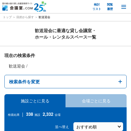
検討
閲覧
M
リスト
履歴
トップ
目的から探す
歓送迎会
歓送迎会に最適な貸し会議室・
ホール・レンタルスペース一覧
現在の検索条件
歓送迎会
検索条件を変更
エリア
施設ごとに見る
会場ごとに見る
駅名
338
2,332
検索結果
施設
会場
１時間あたりの料金
並べ替え