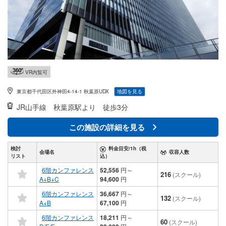
VR内覧可
東京都千代田区外神田4-14-1 秋葉原UDX
地図を見る
JR山手線
秋葉原駅より 徒歩3分
この施設の詳細を見る
検討
料金目安/1h（税
会場名
収容人数
リスト
込）
6階カンファレンス
52,556
円
～
216
(スクール)
A+B+C
94,600
円
6階カンファレンス
36,667
円
～
132
(スクール)
A+B
67,100
円
6階カンファレンス
18,211
円
～
60
(スクール)