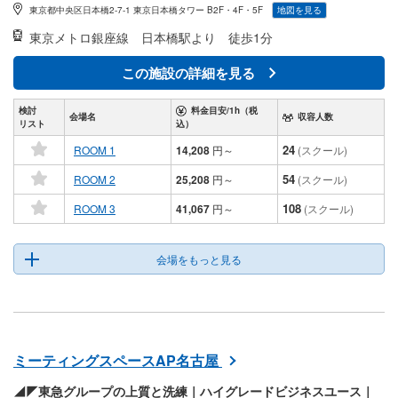
東京都中央区日本橋2-7-1 東京日本橋タワー B2F・4F・5F
地図を見る
東京メトロ銀座線
日本橋駅より 徒歩1分
この施設の詳細を見る
検討
料金目安/1h（税
会場名
収容人数
リスト
込）
24
ROOM 1
14,208
円
～
(スクール)
54
ROOM 2
25,208
円
～
(スクール)
108
ROOM 3
41,067
円
～
(スクール)
会場をもっと見る
ミーティングスペースAP名古屋
◢◤東急グループの上質と洗練｜ハイグレードビジネスユース｜