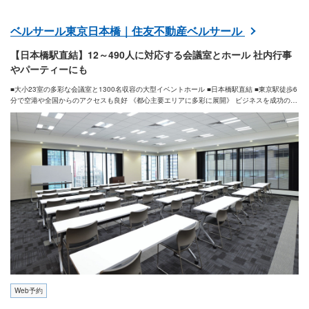
ベルサール東京日本橋｜住友不動産ベルサール
【日本橋駅直結】12～490人に対応する会議室とホール 社内行事
やパーティーにも
■大小23室の多彩な会議室と1300名収容の大型イベントホール ■日本橋駅直結 ■東京駅徒歩6
分で空港や全国からのアクセスも良好 《都心主要エリアに多彩に展開》 ビジネスを成功の導
く舞台に。会議・カンファレンス・シンポジウム・記念式典などフォーマルなビジネスシー
ンから、パーティーやコンサート・ファッションショーなど華やかなイベントにも適した多
彩な空間をご用意しております。
Web予約