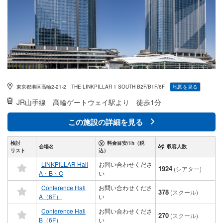
東京都港区高輪2-21-2 THE LINKPILLAR 1 SOUTH B2F/B1F/6F
地図を見る
JR山手線
高輪ゲートウェイ駅より 徒歩1分
この施設の詳細を見る
検討
料金目安/1h（税
会場名
収容人数
リスト
込）
LINKPILLAR Hall
お問い合わせくださ
1924
(シアター)
A・B・C
い
Conference Hall
お問い合わせくださ
378
(スクール)
A（6F）
い
Conference Hall
お問い合わせくださ
270
(スクール)
B（6F）
い