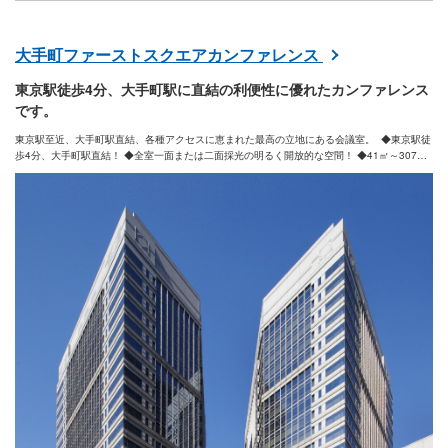
大手町ファーストスクエアカンファレンス
東京駅徒歩4分、大手町駅に直結の利便性に優れたカンファレンス
です。
東京駅至近、大手町駅直結、各種アクセスに恵まれた最高の立地にある会議室。 ◆東京駅徒
歩4分、大手町駅直結！ ◆全室一面または二面採光の明るく開放的な空間！ ◆41㎡～307㎡
まで、様々な用途に適したラインナップ！ ◆経験豊富なスタッフが常駐！ ◆24時間利用可
能！