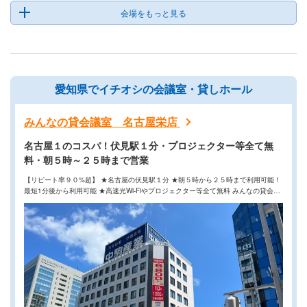
会場をもっと見る
愛知県でイチオシの会議室・貸しホール
みんなの貸会議室 名古屋栄店
名古屋１のコスパ！伏見駅１分・プロジェクター等全て無
料・朝５時～２５時まで営業
【リピート率９０%超】 ★名古屋の伏見駅１分 ★朝５時から２５時まで利用可能！
最短1分後から利用可能 ★高速光Wi-Fiやプロジェクター等全て無料 みんなの貸会議
室『名古屋栄店』は、名古屋市の伏見駅すぐ朝５時から２５時まで営業、プロジェ
クター、高速Wi-Fiなどオプション無料で６人～最大７２人まで、７部屋ございま
す。会議、セミナー、研修、説明会、各種イベントなど、幅広い用途でご利用頂い
ております