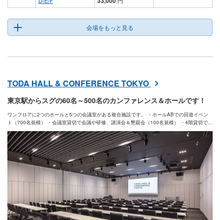
D/E/F
33,000
円
会場をもっと見る
TODA HALL & CONFERENCE TOKYO
東京駅からスグの60名～500名のカンファレンス＆ホールです！
ワンフロアに2つのホールと5つの会議室がある複合施設です。 ・ホールABでの回遊イベン
ト（700名規模） ・会議室貸切で会議や研修、講演会＆懇親会（100名規模） ・4階貸切で複
数コンテンツを同時開催 などなど お使いいただく会場によって、運用は様々です。 「こう
いうイベントですが、どういう運用がいいですか？？」といったご相談でも大丈夫です。 お
気軽にお問い合わせください。