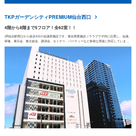
会場様式
TKPガーデンシティPREMIUM仙台西口
その他の条件
4階から8階まで5フロア！全62室！！
JR仙台駅西口から徒歩3分の会議室施設です。複合商業施設ソララプラザ内に位置し、会議、
研修、展示会、株主総会、講演会、セミナー、パーティーなど多様な用途に対応していま
す。商業施設が集まる便利なエリアにあります。
新着で絞り込む