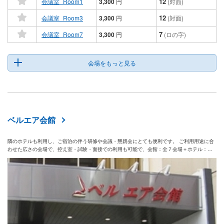
12
会議室_Room1
3,300
円
(対面)
12
会議室_Room3
3,300
円
(対面)
7
会議室_Room7
3,300
円
(ロの字)
会場をもっと見る
ベルエア会館
隣のホテルも利用し、ご宿泊の伴う研修や会議・懇親会にとても便利です。 ご利用用途に合
わせた広さの会場で、控え室・試験・面接での利用も可能で、会館：全７会場＋ホテル：全
４会場と２つの建物内の会議室利用が頂けます。 会場設営は事前にご希望レイアウトに合わ
せて弊社スタッフが行いますので、ご来館後すぐ会場をご利用頂けて会場の原状復帰等も不
要です！！