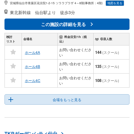
宮城県仙台市青葉区花京院1-2-15 ソララプラザ 4～8階(事務所：4階)
地図を見る
東北新幹線
仙台駅より 徒歩3分
この施設の詳細を見る
検討
料金目安/1h（税
会場名
収容人数
リスト
込）
お問い合わせくださ
144
ホール4A
(スクール)
い
お問い合わせくださ
135
ホール4B
(スクール)
い
お問い合わせくださ
108
ホール4C
(スクール)
い
会場をもっと見る
TKPガーデンシティ仙台