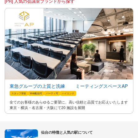
[PR] 人気の会議室ブランドから探す
東急グループの上質と洗練 ミーティングスペースAP
スタッフ常駐
Web配信可
パーティ可
ハイエンド
全てのお客様のあらゆるご要望に、高い信頼と品質でお応えいたします
東京・横浜・名古屋・大阪にて20 施設を展開
仙台の特徴と人気の駅について