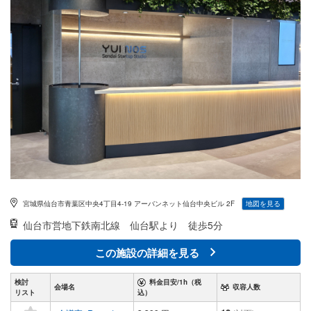
宮城県仙台市青葉区中央4丁目4-19 アーバンネット仙台中央ビル 2F
地図を見る
仙台市営地下鉄南北線
仙台駅より 徒歩5分
この施設の詳細を見る
検討
料金目安/1h（税
会場名
収容人数
リスト
込）