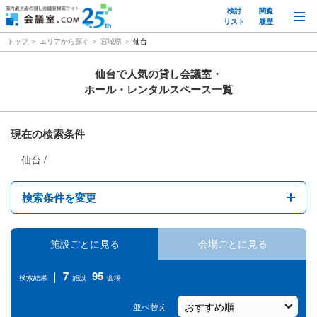
検討
閲覧
M
リスト
履歴
トップ
エリアから探す
宮城県
仙台
仙台で人気の貸し会議室・
ホール・レンタルスペース一覧
現在の検索条件
仙台
検索条件を変更
仙台
施設ごとに見る
会場ごとに見る
駅名
7
95
検索結果
施設
会場
１時間あたりの料金
並べ替え