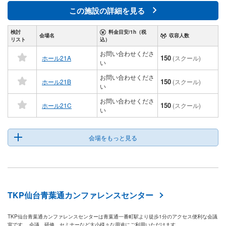
この施設の詳細を見る
検討
料金目安/1h（税
会場名
収容人数
リスト
込）
お問い合わせくださ
150
ホール21A
(スクール)
い
お問い合わせくださ
150
ホール21B
(スクール)
い
お問い合わせくださ
150
ホール21C
(スクール)
い
会場をもっと見る
TKP仙台青葉通カンファレンスセンター
TKP仙台青葉通カンファレンスセンターは青葉通一番町駅より徒歩1分のアクセス便利な会議
室です。 会議、研修、セミナーなど大小様々な用途にご利用いただけます。