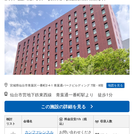
宮城県仙台市青葉区一番町2-4-1 青葉通パークビルディング 7階・8階
地図を見る
仙台市営地下鉄東西線
青葉通一番町駅より 徒歩1分
この施設の詳細を見る
検討
料金目安/1h（税
会場名
収容人数
リスト
込）
カンファレンスル
お問い合わせくださ