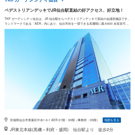
ペデストリアンデッキでJR仙台駅直結の好アクセス、好立地！
TKP ガーデンシティ仙台は、JR 仙台駅からペデストリアンデッキで直結の会議室施設です。
ランドマークである「AER」内にあり、仙台市街を一望できる高層階に最大600 名収容可能
な大ホールも備えています。ダウンライト、デザイン性のある内装が整い、会議、研修、セ
ミナー、展示会、パーティー、懇親会など多様な用途に対応しています。
宮城県仙台市青葉区中央1-3-1 AER 21階・30階（事務所：30階）
地図を見る
JR東北本線(黒磯～利府・盛岡)
仙台駅より 徒歩2分