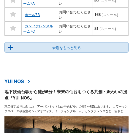
90
(スクール)
ーム7A
い
お問い合わせくださ
168
ホール7B
(スクール)
い
カンファレンスル
お問い合わせくださ
81
(スクール)
ーム7C
い
会場をもっと見る
YUI NOS
地下鉄仙台駅から徒歩5分！未来の仙台をつくる共創・賑わいの拠
点『YUI NOS』
東二番丁通りに面した「アーバンネット仙台中央ビル」の1階～4階にあります。 コワーキン
グスペースや個室のシェアオフィス、ミーティングルーム、カンファレンスなど、皆さまの
ニーズに応じたスペースと交流の機会を提供します。 ご利用・ご見学希望の方は、お問い合
わせください。