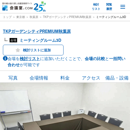
検討
閲覧
M
リスト
履歴
トップ
東京都
秋葉原
TKPガーデンシティPREMIUM秋葉原
ミーティングルーム3D
TKPガーデンシティPREMIUM秋葉原
ミーティングルーム3D
会場
検討リストに追加
会場を
検討リスト
に追加いただくことで、
会場の比較
と
一括問い
合わせ
が可能です
写真
会場情報
料金
アクセス
備品・設備