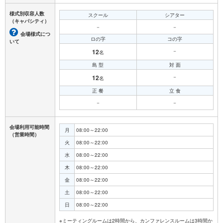
様式別収容人数
スクール
シアター
（キャパシティ）
－
－
会場様式につ
ロの字
コの字
いて
12
－
名
島 型
対 面
12
－
名
正 餐
立 食
－
－
会場利用可能時間
月
08:00～22:00
（営業時間）
火
08:00～22:00
水
08:00～22:00
木
08:00～22:00
金
08:00～22:00
土
08:00～22:00
日
08:00～22:00
※ミーティングルームは2時間から、カンファレンスルームは3時間か