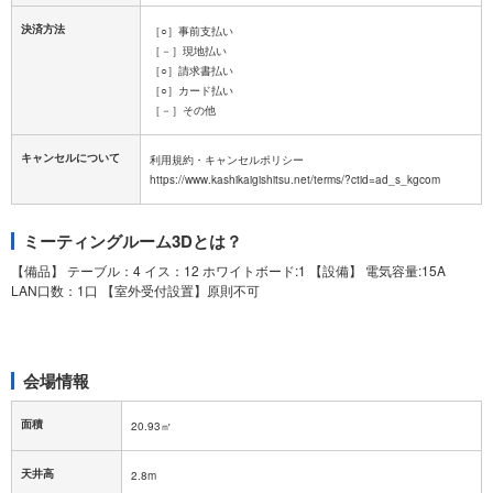
決済方法
［○］事前支払い
［－］現地払い
［○］請求書払い
［○］カード払い
［－］その他
キャンセルについて
利用規約・キャンセルポリシー
ミーティングルーム3Dとは？
【備品】 テーブル：4 イス：12 ホワイトボード:1 【設備】 電気容量:15A
LAN口数：1口 【室外受付設置】原則不可
会場情報
面積
20.93㎡
天井高
2.8m