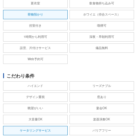
更衣室
飲食物持ち込み可
荷物預かり
ホワイエ（待合スペース）
控室付き
喫煙可
1時間から利用可
深夜・早朝利用可
設営、片付けサービス
備品無料
Web予約可
こだわり条件
ハイエンド
リーズナブル
デザイン重視
窓あり
眺望がいい
宴会OK
大音量OK
楽器演奏OK
ケータリングサービス
バリアフリー