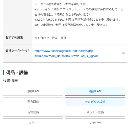
ら、ホールは5時間から予約を承ります。
※オンライン予約かつクレジットカードでの事前決済に対応している
会場の場合は、1時間からご予約が可能です。
※8:00から9:00までのご利用は早朝割増料金30％を申し受けます。
おすすめ用途
打ち合わせ、控室、面接
会場ホームページ
https://www.kashikaigishitsu.net/facilitys/gcp-
akihabara/room_detail/3027/?ctid=ad_s_kgcom
備品・設備
設備情報
無線LAN
有線LAN
専有回線
テレビ会議設備
音響設備
キッチン設備
ミラ－
シャワー