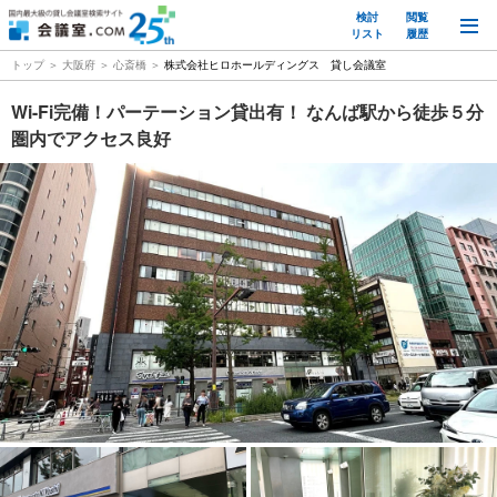
検討
閲覧
M
リスト
履歴
トップ
大阪府
心斎橋
株式会社ヒロホールディングス 貸し会議室
Wi-Fi完備！パーテーション貸出有！ なんば駅から徒歩５分
圏内でアクセス良好