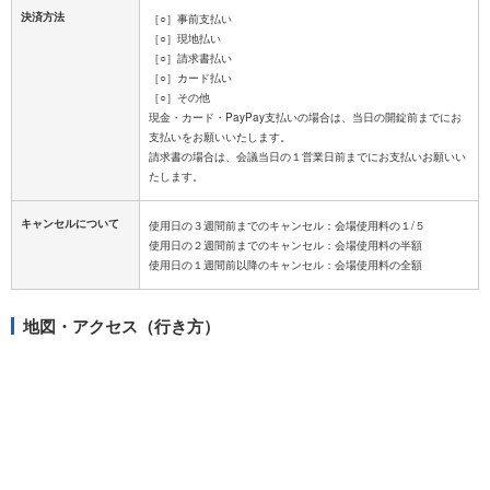
決済方法
［○］事前支払い
［○］現地払い
［○］請求書払い
［○］カード払い
［○］その他
現金・カード・PayPay支払いの場合は、当日の開錠前までにお
支払いをお願いいたします。
請求書の場合は、会議当日の１営業日前までにお支払いお願いい
キャンセルについて
使用日の３週間前までのキャンセル：会場使用料の１/５
使用日の２週間前までのキャンセル：会場使用料の半額
地図・アクセス（行き方）