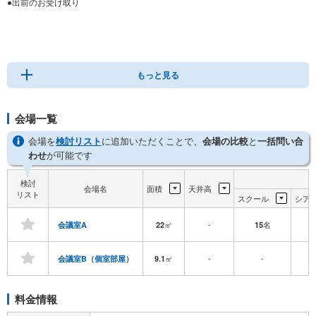
●出前のお受け取り
その他、様々なご要望などにもご対応させていただきたいと思っておりますの
で、お気軽にお問合せ下さいませ。
もっと見る
会場一覧
会場を
検討リスト
に追加いただくことで、
会場の比較
と
一括問い合
わせ
が可能です
検討
会場名
面積
天井高
リスト
スクール
シア
㎡
-
名
会議室A
22
15
1
㎡
-
-
会議室B（個室部屋）
9.1
料金情報