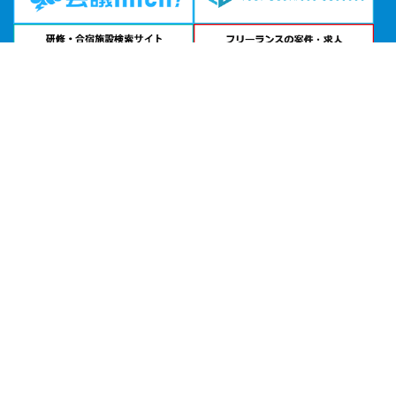
問い合わせる
お急ぎの方は
電話で相談
24時間受付 | 相談無料
株式会社ヒロホールディングス 貸し会議室公式サイトを見る
エリアから貸し会議室を探す
北海道・東北
関東
北陸・甲信越
中部・東海
関西
中国・四国
九州・沖縄
目的から探す