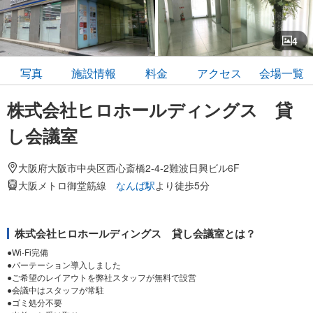
4
写真
施設情報
料金
アクセス
会場一覧
株式会社ヒロホールディングス 貸
し会議室
大阪府大阪市中央区西心斎橋2-4-2難波日興ビル6F
大阪メトロ御堂筋線
なんば駅
より徒歩5分
株式会社ヒロホールディングス 貸し会議室とは？
●Wi-Fi完備
●パーテーション導入しました
●ご希望のレイアウトを弊社スタッフが無料で設営
●会議中はスタッフが常駐
●ゴミ処分不要