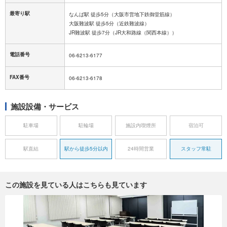
最寄り駅
なんば駅 徒歩5分（大阪市営地下鉄御堂筋線）
大阪難波駅 徒歩5分（近鉄難波線）
JR難波駅 徒歩7分（JR大和路線（関西本線））
電話番号
06-6213-6177
FAX番号
06-6213-6178
施設設備・サービス
駐車場
駐輪場
施設内喫煙所
宿泊可
駅直結
駅から徒歩5分以内
24時間営業
スタッフ常駐
この施設を見ている人はこちらも見ています