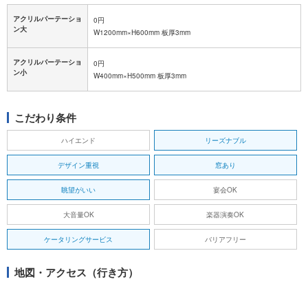
アクリルパーテーショ
0円
ン大
W1200mm×H600mm 板厚3mm
アクリルパーテーショ
0円
ン小
W400mm×H500mm 板厚3mm
こだわり条件
ハイエンド
リーズナブル
デザイン重視
窓あり
眺望がいい
宴会OK
大音量OK
楽器演奏OK
ケータリングサービス
バリアフリー
地図・アクセス（行き方）