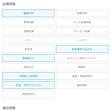
設備情報
無線LAN
有線LAN
専有回線
テレビ会議設備
音響設備
キッチン設備
ミラ－
シャワー
更衣室
飲食物持ち込み可
荷物預かり
ホワイエ（待合スペース）
控室付き
喫煙可
1時間から利用可
深夜・早朝利用可
設営、片付けサービス
備品無料
Web予約可
備品情報