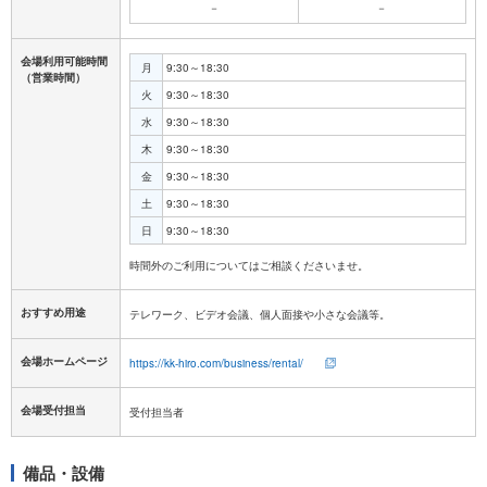
－
－
会場利用可能時間
月
9:30～18:30
（営業時間）
火
9:30～18:30
水
9:30～18:30
木
9:30～18:30
金
9:30～18:30
土
9:30～18:30
日
9:30～18:30
おすすめ用途
テレワーク、ビデオ会議、個人面接や小さな会議等。
会場ホームページ
https://kk-hiro.com/business/rental/
会場受付担当
受付担当者
備品・設備