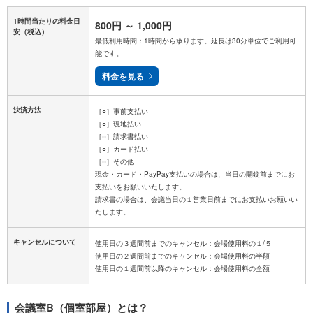
1時間当たりの料金目
800円
～
1,000円
安
（税込）
最低利用時間：1時間から承ります。延長は30分単位でご利用可
能です。
料金を見る
決済方法
［○］事前支払い
［○］現地払い
［○］請求書払い
［○］カード払い
［○］その他
現金・カード・PayPay支払いの場合は、当日の開錠前までにお
支払いをお願いいたします。
請求書の場合は、会議当日の１営業日前までにお支払いお願いい
キャンセルについて
使用日の３週間前までのキャンセル：会場使用料の１/５
使用日の２週間前までのキャンセル：会場使用料の半額
会議室B（個室部屋）とは？