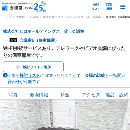
検討
閲覧
M
リスト
履歴
トップ
大阪府
心斎橋
株式会社ヒロホールディングス 貸し会議室
会議室B（個室部
株式会社ヒロホールディングス 貸し会議室
会議室B（個室部屋）
会場
Wi-Fi接続サービスあり。テレワークやビデオ会議にぴった
りの個室部屋です。
検討リストに追加
会場を
検討リスト
に追加いただくことで、
会場の比較
と
一括問い
合わせ
が可能です
写真
会場情報
料金
アクセス
備品・設備