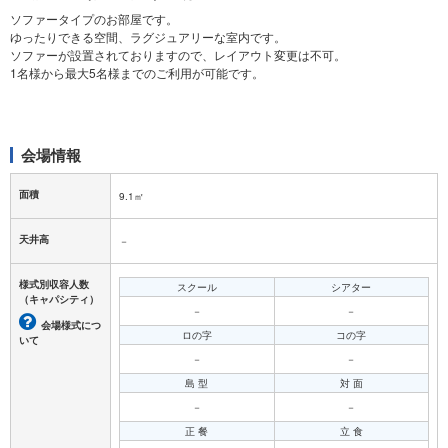
ソファータイプのお部屋です。
ゆったりできる空間、ラグジュアリーな室内です。
ソファーが設置されておりますので、レイアウト変更は不可。
1名様から最大5名様までのご利用が可能です。
会場情報
面積
9.1㎡
天井高
－
様式別収容人数
スクール
シアター
（キャパシティ）
－
－
会場様式につ
ロの字
コの字
いて
－
－
島 型
対 面
－
－
正 餐
立 食