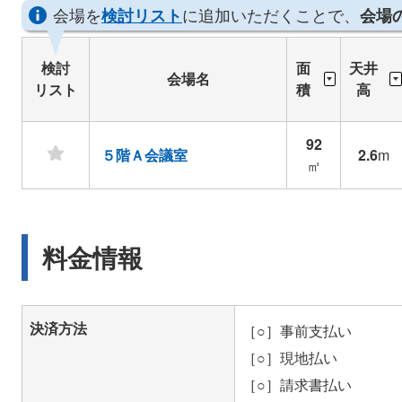
会場を
に追加いただくことで、
検討リスト
会場
検討
面
天井
会場名
リスト
積
高
92
５階Ａ会議室
2.6
m
㎡
料金情報
決済方法
［○］事前支払い
［○］現地払い
［○］請求書払い