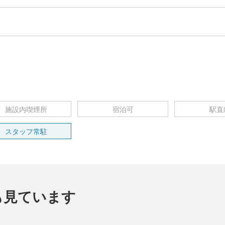
施設内喫煙所
宿泊可
駅直
スタッフ常駐
も見ています