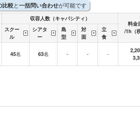
と
が可能です
の比較
一括問い合わせ
収容人数（キャパシティ）
料金
スクー
シアタ
島
対
立
/1h（
ル
ー
型
面
食
2,2
45
名
63
名
-
-
-
3,