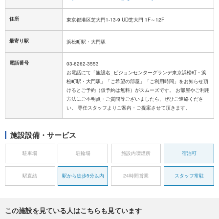
住所
東京都港区芝大門1-13-9 UD芝大門 1F～12F
最寄り駅
浜松町駅・大門駅
電話番号
03-6262-3553
お電話にて「施設名_ビジョンセンターグランデ東京浜松町・浜
松町駅・大門駅」「ご希望の部屋」「ご利用時間」をお知らせ頂
けるとご予約（仮予約は無料）がスムーズです。 お部屋やご利用
方法にご不明点・ご質問等ございましたら、ぜひご連絡くださ
い。 専任スタッフよりご案内・ご提案させて頂きます。
施設設備・サービス
駐車場
駐輪場
施設内喫煙所
宿泊可
駅直結
駅から徒歩5分以内
24時間営業
スタッフ常駐
この施設を見ている人はこちらも見ています