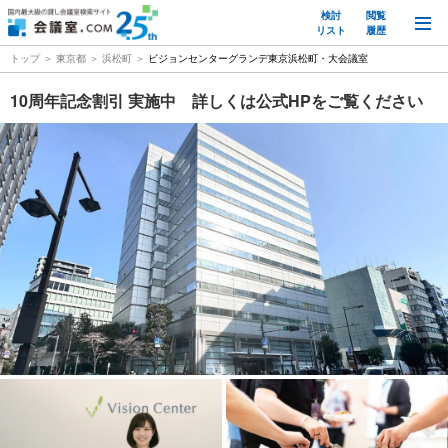
検討
閲覧
M
リスト
履歴
トップ
東京都
浜松町
ビジョンセンターグランデ東京浜松町・大会議室
10周年記念割引 実施中 詳しくは公式HPをご覧ください