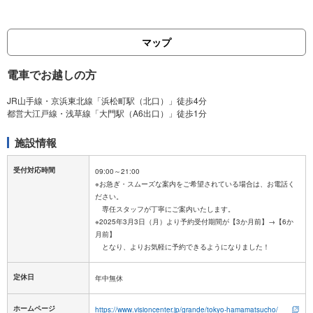
マップ
電車でお越しの方
JR山手線・京浜東北線「浜松町駅（北口）」徒歩4分
施設情報
受付対応時間
09:00～21:00
※お急ぎ・スムーズな案内をご希望されている場合は、お電話く
ださい。
専任スタッフが丁寧にご案内いたします。
※2025年3月3日（月）より予約受付期間が【3か月前】→【6か
月前】
定休日
ホームページ
https://www.visioncenter.jp/grande/tokyo-hamamatsucho/