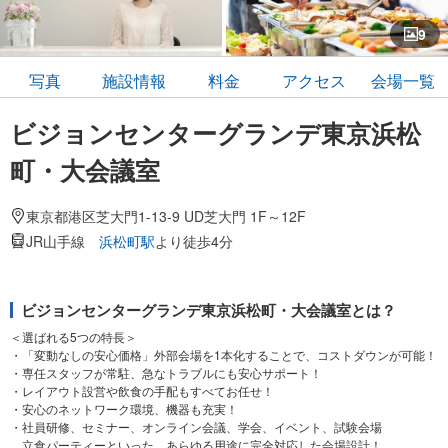
9
写真
施設情報
料金
アクセス
会場一覧
ビジョンセンターグランデ東京浜松
町・大会議室
東京都港区芝大門1-13-9 UD芝大門 1F～12F
JR山手線
浜松町駅
より徒歩4分
ビジョンセンターグランデ東京浜松町・大会議室とは？
＜選ばれる5つの特長＞
・「変動なしの安心価格」外部会場を1本化することで、コストダウンが可能！
・専任スタッフが常駐、急なトラブルにも安心サポート！
・レイアウト設営や飲食の手配もすべてお任せ！
・安心のネットワーク環境、機器も充実！
・社員研修、セミナー、オンライン会議、学会、イベント、試験会場
立食パーティーといった、あらゆる用途に完全対応した会場設計！