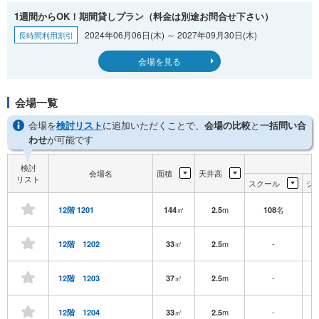
1週間からOK！期間貸しプラン（料金は別途お問合せ下さい）
2024年06月06日(木) ～ 2027年09月30日(木)
長時間利用割引
会場を見る
会場一覧
会場を
検討リスト
に追加いただくことで、
会場の比較
と
一括問い合
わせ
が可能です
検討
会場名
面積
天井高
リスト
スクール
シ
㎡
m
名
12階 1201
144
2.5
108
㎡
m
-
12階 1202
33
2.5
㎡
m
-
12階 1203
37
2.5
㎡
m
-
12階 1204
33
2.5