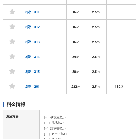
㎡
m
-
3階 311
16
2.5
㎡
m
-
3階 312
16
2.5
㎡
m
-
3階 313
16
2.5
㎡
m
-
3階 314
34
2.5
㎡
m
-
3階 315
30
2.5
㎡
m
名
2階 201
222
2.5
180
料金情報
決済方法
［○］事前支払い
［－］現地払い
［○］請求書払い
［－］カード払い