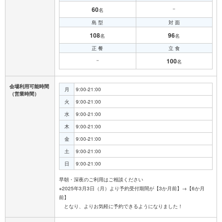
60
－
名
島 型
対 面
108
96
名
名
正 餐
立 食
－
100
名
会場利用可能時間
月
9:00-21:00
（営業時間）
火
9:00-21:00
水
9:00-21:00
木
9:00-21:00
金
9:00-21:00
土
9:00-21:00
日
9:00-21:00
早朝・深夜のご利用はご相談ください
※2025年3月3日（月）より予約受付期間が【3か月前】→【6か月
前】