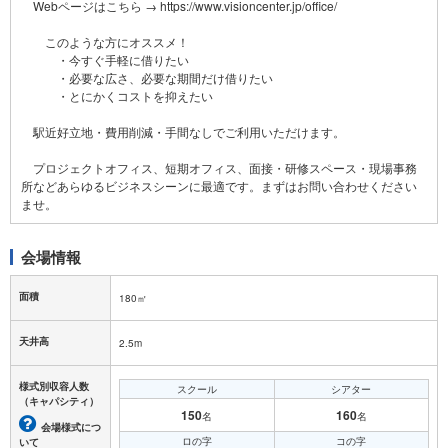
Webページはこちら → https://www.visioncenter.jp/office/
このような方にオススメ！
・今すぐ手軽に借りたい
・必要な広さ、必要な期間だけ借りたい
・とにかくコストを抑えたい
駅近好立地・費用削減・手間なしでご利用いただけます。
プロジェクトオフィス、短期オフィス、面接・研修スペース・現場事務
所などあらゆるビジネスシーンに最適です。まずはお問い合わせください
会場情報
面積
180㎡
天井高
2.5m
様式別収容人数
スクール
シアター
（キャパシティ）
150
160
名
名
会場様式につ
ロの字
コの字
いて