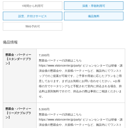
1時間から利用可
深夜・早朝利用可
設営、片付けサービス
備品無料
Web予約可
備品情報
懇親会・パーティー
7,000円
【スタンダードプラ
懇親会パーティーの詳細はこちら
ン】
https://www.visioncenter.jp/party/ ビジョンセンターでは研修・講
演会後の懇親会や、大規模パーティーなど、施設内にてワンスト
ップでのご提案が可能です。ご予算や用途に応じたプランをご用
意しております。まずはお気軽にお問い合わせください。※お客
様の方でケータリングなど手配されて室内に持込まれる場合、持
込料は原則無料ですので、持込みの際は事前にご相談くださいま
せ。
懇親会・パーティー
5,500円
【リーズナブルプラ
懇親会パーティーの詳細はこちら
ン】
https://www.visioncenter.jp/party/ ビジョンセンターでは研修・講
演会後の懇親会や、大規模パーティーなど、施設内にてワンスト