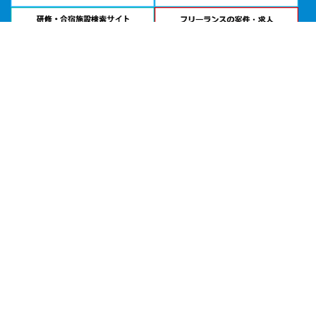
問い合わせる
お急ぎの方は
電話で相談
24時間受付 | 相談無料
ビジョンセンターグランデ東京浜松町・大会議室公式サイトを見る
エリアから貸し会議室を探す
北海道・東北
関東
北陸・甲信越
中部・東海
関西
中国・四国
九州・沖縄
目的から探す