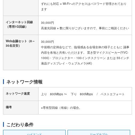
ずれにも対応 ※ Wi-Fiへのアクセスはパスワード管理されており
ます
インターネット回線
30,000円
（専用1G回線）
高速光回線 ※ 数に限りがございますので、事前にご相談ください
Web会議セット（8～
30,000円
30名目安）
中規模の定例会などで、臨場感ある会場全体の様子とともに 議事
内容を各地と共有いただけます。 置き型マイクスピーカー(YVC-
1000)・プロジェクター・100インチスクリーン または 55インチ
液晶ディスプレイ・ウェブカメラ(4K)
ネットワーク情報
ネットワーク速度
上り 800Mbps 〜 下り 800Mbps / ベストエフォート
備考
※専有型回線（有線）の場合。
こだわり条件
ハイエンド
リーズナブル