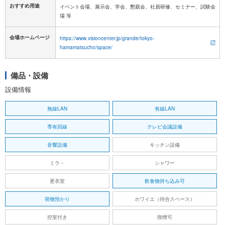
おすすめ用途
イベント会場、展示会、学会、懇親会、社員研修、セミナー、試験会
場 等
会場ホームページ
https://www.visioncenter.jp/grande/tokyo-
hamamatsucho/space/
備品・設備
設備情報
無線LAN
有線LAN
専有回線
テレビ会議設備
音響設備
キッチン設備
ミラ－
シャワー
更衣室
飲食物持ち込み可
荷物預かり
ホワイエ（待合スペース）
控室付き
喫煙可