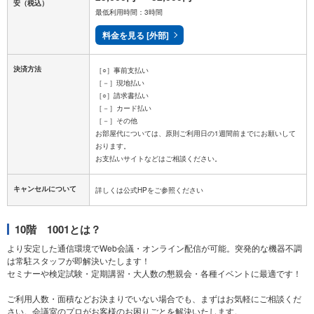
安
（税込）
最低利用時間：3時間
料金を見る [外部]
決済方法
［○］事前支払い
［－］現地払い
［○］請求書払い
［－］カード払い
［－］その他
お部屋代については、原則ご利用日の1週間前までにお願いして
おります。
キャンセルについて
10階 1001とは？
より安定した通信環境でWeb会議・オンライン配信が可能。突発的な機器不調
は常駐スタッフが即解決いたします！
セミナーや検定試験・定期講習・大人数の懇親会・各種イベントに最適です！
ご利用人数・面積などお決まりでいない場合でも、まずはお気軽にご相談くだ
さい。会議室のプロがお客様のお困りごとを解決いたします。