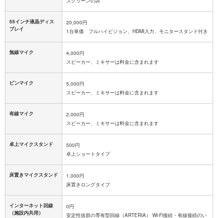
スクリーンのみ
55インチ液晶ディス
20,000円
プレイ
1台単価 フルハイビジョン、HDMI入力、モニタースタンド付き
無線マイク
4,000円
スピーカー、ミキサーは料金に含まれます
ピンマイク
5,000円
スピーカー、ミキサーは料金に含まれます
有線マイク
2,000円
スピーカー、ミキサーは料金に含まれます
卓上マイクスタンド
500円
卓上ショートタイプ
床置きマイクスタンド
1,000円
床置きロングタイプ
インターネット回線
0円
（施設内共用）
安定性抜群の専有型回線（ARTERIA） Wi-Fi接続・有線接続のい