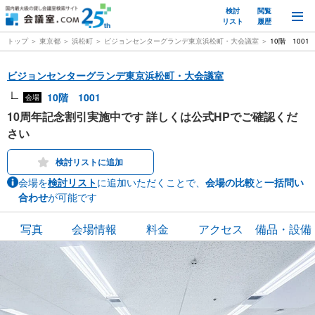
検討
閲覧
M
リスト
履歴
トップ
東京都
浜松町
ビジョンセンターグランデ東京浜松町・大会議室
10階 1001
ビジョンセンターグランデ東京浜松町・大会議室
10階 1001
会場
10周年記念割引実施中です 詳しくは公式HPでご確認くだ
さい
検討リストに追加
会場を
検討リスト
に追加いただくことで、
会場の比較
と
一括問い
合わせ
が可能です
写真
会場情報
料金
アクセス
備品・設備