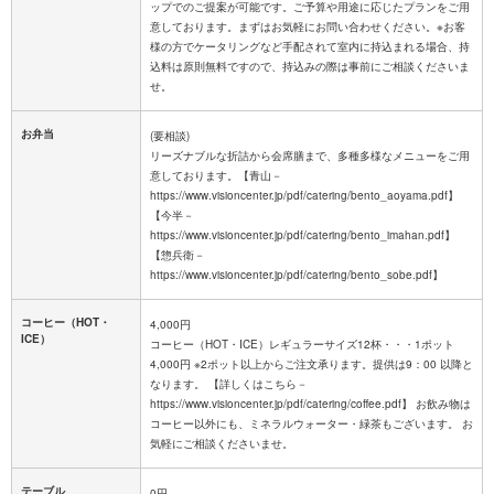
ップでのご提案が可能です。ご予算や用途に応じたプランをご用
意しております。まずはお気軽にお問い合わせください。※お客
様の方でケータリングなど手配されて室内に持込まれる場合、持
込料は原則無料ですので、持込みの際は事前にご相談くださいま
せ。
お弁当
(要相談)
リーズナブルな折詰から会席膳まで、多種多様なメニューをご用
意しております。【青山－
https://www.visioncenter.jp/pdf/catering/bento_aoyama.pdf】
【今半－
https://www.visioncenter.jp/pdf/catering/bento_imahan.pdf】
【惣兵衛－
https://www.visioncenter.jp/pdf/catering/bento_sobe.pdf】
コーヒー（HOT・
4,000円
ICE）
コーヒー（HOT・ICE）レギュラーサイズ12杯・・・1ポット
4,000円 ※2ポット以上からご注文承ります。提供は9：00 以降と
なります。 【詳しくはこちら－
https://www.visioncenter.jp/pdf/catering/coffee.pdf】 お飲み物は
コーヒー以外にも、ミネラルウォーター・緑茶もございます。 お
気軽にご相談くださいませ。
テーブル
0円