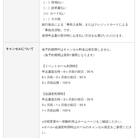
［－］現地払い
［－］請求書払い
［○］カード払い
［－］その他
銀行振込による「事前入金制」またはクレジットカードによる
「事前決済制」です。
キャンセルについて
仮予約期間中はキャンセル料金は発生致しません。
（仮予約期間は原則1週間となります）
【イベントホール利用時】
申込書提出時～6ヶ月前の前日：30％
6ヶ月前～3ヶ月前の前日：50％
3ヶ月前以降：100％
【会議室利用時】
申込書提出時～3ヶ月前の前日：30％
3ヶ月前～1ヶ月前の前日：50％
1ヶ月前以降：100％
※日程変更や一部解約等はホームページをご確認ください。
※ホール+会議室利用時はホールのキャンセル規定をご参照くださ