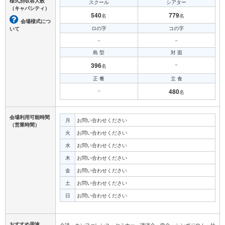
様式別収容人数
スクール
シアター
（キャパシティ）
540
779
名
名
会場様式につ
ロの字
コの字
いて
－
－
島 型
対 面
396
－
名
正 餐
立 食
－
480
名
会場利用可能時間
月
お問い合わせください
（営業時間）
火
お問い合わせください
水
お問い合わせください
木
お問い合わせください
金
お問い合わせください
土
お問い合わせください
日
お問い合わせください
おすすめ用途
会議・カンファレンス・セミナー・講演会・学会・シンポジウム・社