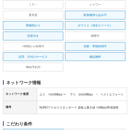
ミラ－
シャワー
更衣室
飲食物持ち込み可
荷物預かり
ホワイエ（待合スペース）
控室付き
喫煙可
1時間から利用可
深夜・早朝利用可
設営、片付けサービス
備品無料
Web予約可
ネットワーク情報
ネットワーク速度
上り 1000Mbps 〜 下り 2000Mbps / ベストエフォート
備考
NUROアクセススタンダード 規格上最大値 10Mbps帯域保障
こだわり条件