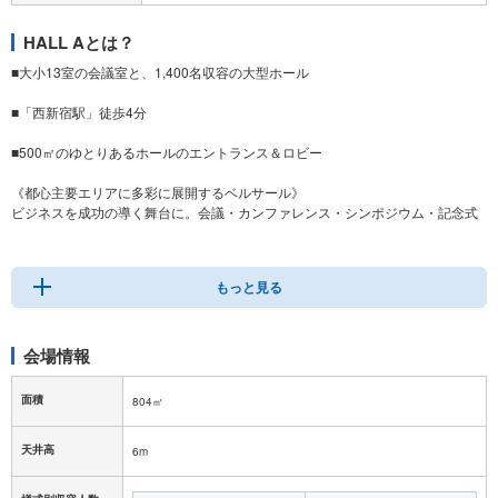
HALL Aとは？
■大小13室の会議室と、1,400名収容の大型ホール
■「西新宿駅」徒歩4分
■500㎡のゆとりあるホールのエントランス＆ロビー
《都心主要エリアに多彩に展開するベルサール》
ビジネスを成功の導く舞台に。会議・カンファレンス・シンポジウム・記念式
典などフォーマルなビジネスシーンから、パーティーやコンサート・ファッシ
ョンショーなど華やかなイベントにも適した多彩な空間をご用意しておりま
す。
もっと見る
会場情報
面積
804㎡
天井高
6m