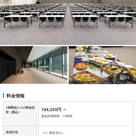
11
料金情報
1時間当たりの料金目
194,333円
～
安
（税込）
最低利用時間：12時間
決済方法
［○］事前支払い