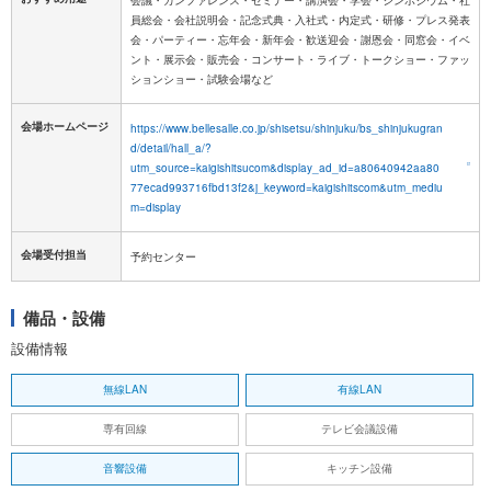
員総会・会社説明会・記念式典・入社式・内定式・研修・プレス発表
会・パーティー・忘年会・新年会・歓送迎会・謝恩会・同窓会・イベ
ント・展示会・販売会・コンサート・ライブ・トークショー・ファッ
ションショー・試験会場など
会場ホームページ
https://www.bellesalle.co.jp/shisetsu/shinjuku/bs_shinjukugran
d/detail/hall_a/?
utm_source=kaigishitsucom&display_ad_id=a80640942aa80
77ecad993716fbd13f2&j_keyword=kaigishitscom&utm_mediu
m=display
会場受付担当
予約センター
備品・設備
設備情報
無線LAN
有線LAN
専有回線
テレビ会議設備
音響設備
キッチン設備