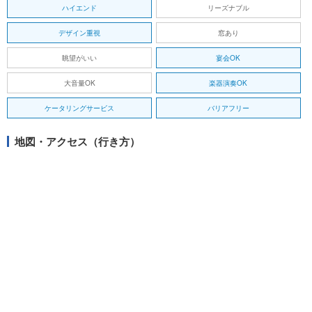
ハイエンド
リーズナブル
デザイン重視
窓あり
眺望がいい
宴会OK
大音量OK
楽器演奏OK
ケータリングサービス
バリアフリー
地図・アクセス（行き方）