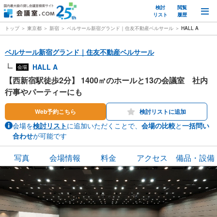
検討
閲覧
M
リスト
履歴
トップ
東京都
新宿
ベルサール新宿グランド｜住友不動産ベルサール
HALL A
ベルサール新宿グランド｜住友不動産ベルサール
HALL A
会場
【西新宿駅徒歩2分】 1400㎡のホールと13の会議室 社内
行事やパーティーにも
Web予約こちら
検討リストに追加
会場を
検討リスト
に追加いただくことで、
会場の比較
と
一括問い
合わせ
が可能です
写真
会場情報
料金
アクセス
備品・設備