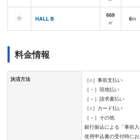
669
HALL B
6
m
㎡
料金情報
決済方法
［○］事前支払い
［－］現地払い
［－］請求書払い
［○］カード払い
［－］その他
銀行振込による「事前入