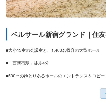
ベルサール新宿グランド｜住友
■大小13室の会議室と、1,400名収容の大型ホール
■「西新宿駅」徒歩4分
■500㎡のゆとりあるホールのエントランス＆ロビー
《都心主要エリアに多彩に展開するベルサール》
ビジネスを成功の導く舞台に。会議・カンファレン
ら、パーティーやコンサート・ファッションショー