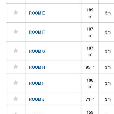
189
ROOM E
3
m
㎡
187
ROOM F
3
m
㎡
187
ROOM G
3
m
㎡
ROOM H
95
㎡
3
m
108
ROOM I
3
m
㎡
ROOM J
71
㎡
3
m
159