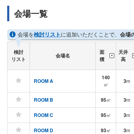
す。
会場一覧
会場を
に追加いただくことで、
検討リスト
会場
検討
面
天井
会場名
リスト
積
高
140
ROOM A
3
m
㎡
ROOM B
95
㎡
3
m
ROOM C
95
㎡
3
m
ROOM D
93
㎡
3
m