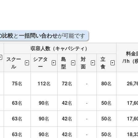
と
が可能です
の比較
一括問い合わせ
収容人数（キャパシティ）
料金
スクー
シアタ
島
対
立
/1h（
ル
ー
型
面
食
75
名
112
名
72
名
-
80
名
26,7
63
名
90
名
42
名
-
50
名
17,6
63
名
90
名
42
名
-
50
名
17,6
63
名
90
名
42
名
-
50
名
18,3