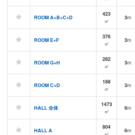
423
ROOM A+B+C+D
3
m
㎡
376
ROOM E+F
3
m
㎡
282
ROOM G+H
3
m
㎡
188
ROOM C+D
3
m
㎡
1473
HALL 全体
6
m
㎡
804
HALL A
6
m
㎡