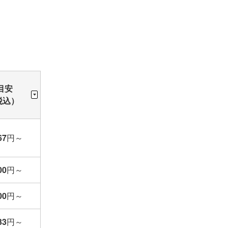
目安
税込）
67
円
～
00
円
～
00
円
～
33
円
～