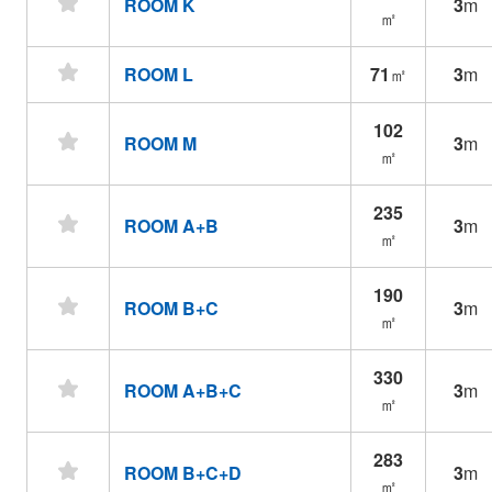
ROOM K
3
m
㎡
ROOM L
71
㎡
3
m
102
ROOM M
3
m
㎡
235
ROOM A+B
3
m
㎡
190
ROOM B+C
3
m
㎡
330
ROOM A+B+C
3
m
㎡
283
ROOM B+C+D
3
m
㎡