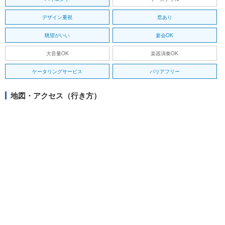
デザイン重視
窓あり
眺望がいい
宴会OK
大音量OK
楽器演奏OK
ケータリングサービス
バリアフリー
地図・アクセス（行き方）