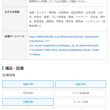
おすすめ用途
会議・セミナー・講演会・社員総会・会社説明会・記念式典・入社
式・内定式・研修・プレス発表会・面接・パーティー・忘年会・新年
会・歓送迎会・謝恩会・同窓会・展示会・販売会・トークショー・試
験会場など
会場ホームページ
https://www.bellesalle.co.jp/shisetsu/shinjuku/bs_shinjukugran
d/detail/room_h/?
utm_source=kaigishitsucom&display_ad_id=a80640942aa80
77ecad993716fbd13f2&j_keyword=kaigishitscom&utm_mediu
m=display
備品・設備
設備情報
無線LAN
有線LAN
専有回線
テレビ会議設備
音響設備
キッチン設備