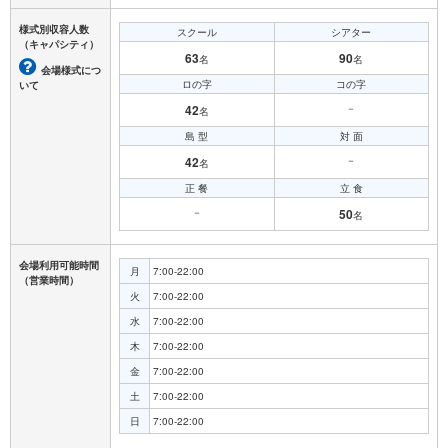
様式別収容人数
スクール
シアター
（キャパシティ）
63
90
名
名
会場様式につ
ロの字
コの字
いて
42
－
名
島 型
対 面
42
－
名
正 餐
立 食
－
50
名
会場利用可能時間
月
7:00-22:00
（営業時間）
火
7:00-22:00
水
7:00-22:00
木
7:00-22:00
金
7:00-22:00
土
7:00-22:00
日
7:00-22:00