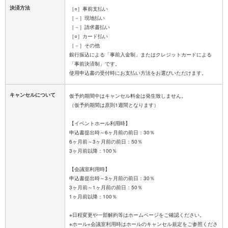
決済方法
［○］事前支払い
［－］現地払い
［－］請求書払い
［○］カード払い
［－］その他
銀行振込による「事前入金制」またはクレジットカードによる
「事前決済制」です。
キャンセルについて
仮予約期間中はキャンセル料金は発生致しません。
（仮予約期間は原則1週間となります）
【イベントホール利用時】
申込書提出時～6ヶ月前の前日：30％
6ヶ月前～3ヶ月前の前日：50％
3ヶ月前以降：100％
【会議室利用時】
申込書提出時～3ヶ月前の前日：30％
3ヶ月前～1ヶ月前の前日：50％
1ヶ月前以降：100％
※日程変更や一部解約等はホームページをご確認ください。
※ホール+会議室利用時はホールのキャンセル規定をご参照くださ