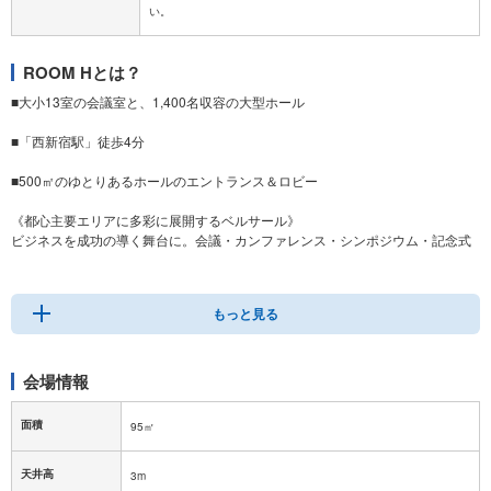
ROOM Hとは？
■大小13室の会議室と、1,400名収容の大型ホール
■「西新宿駅」徒歩4分
■500㎡のゆとりあるホールのエントランス＆ロビー
《都心主要エリアに多彩に展開するベルサール》
ビジネスを成功の導く舞台に。会議・カンファレンス・シンポジウム・記念式
典などフォーマルなビジネスシーンから、パーティーやコンサート・ファッシ
ョンショーなど華やかなイベントにも適した多彩な空間をご用意しておりま
す。
もっと見る
会場情報
面積
95㎡
天井高
3m