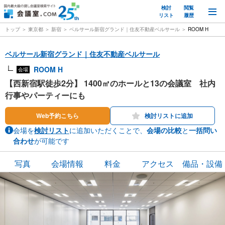
検討
閲覧
M
リスト
履歴
トップ
東京都
新宿
ベルサール新宿グランド｜住友不動産ベルサール
ROOM H
ベルサール新宿グランド｜住友不動産ベルサール
ROOM H
会場
【西新宿駅徒歩2分】 1400㎡のホールと13の会議室 社内
行事やパーティーにも
Web予約こちら
検討リストに追加
会場を
検討リスト
に追加いただくことで、
会場の比較
と
一括問い
合わせ
が可能です
写真
会場情報
料金
アクセス
備品・設備