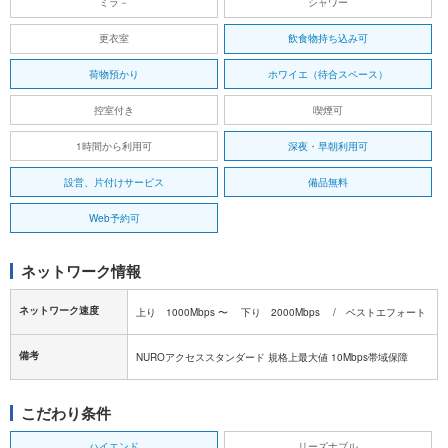
ミラ－
シャワー
更衣室
飲食物持ち込み可
荷物預かり
ホワイエ（待合スペース）
控室付き
喫煙可
1時間から利用可
深夜・早朝利用可
設営、片付けサービス
備品無料
Web予約可
ネットワーク情報
ネットワーク速度
上り 1000Mbps 〜 下り 2000Mbps / ベストエフォート
備考
NUROアクセススタンダード 規格上最大値 10Mbps帯域保障
こだわり条件
ハイエンド
リーズナブル