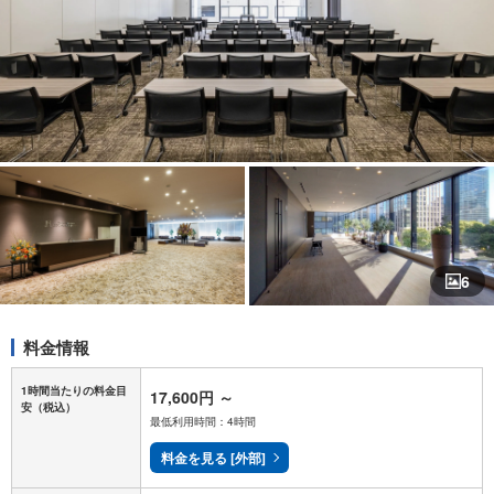
6
料金情報
1時間当たりの料金目
17,600円
～
安
（税込）
最低利用時間：4時間
料金を見る [外部]