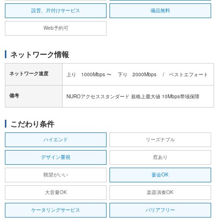
設営、片付けサービス
備品無料
Web予約可
ネットワーク情報
ネットワーク速度
上り 1000Mbps 〜 下り 2000Mbps / ベストエフォート
備考
NUROアクセススタンダード 規格上最大値 10Mbps帯域保障
こだわり条件
ハイエンド
リーズナブル
デザイン重視
窓あり
眺望がいい
宴会OK
大音量OK
楽器演奏OK
ケータリングサービス
バリアフリー