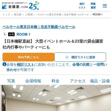
検討
閲覧
M
リスト
履歴
トップ
東京都
八重洲
ベルサール東京日本橋｜住友不動産ベルサール
ROOM 1
ベルサール東京日本橋｜住友不動産ベルサール
ROOM 1
会場
【日本橋駅直結】 大型イベントホール＆23室の貸会議室
社内行事やパーティーにも
Web予約こちら
検討リストに追加
会場を
検討リスト
に追加いただくことで、
会場の比較
と
一括問い
合わせ
が可能です
写真
会場情報
料金
アクセス
備品・設備