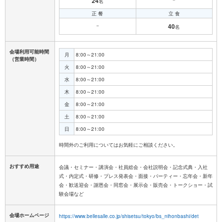
24
名
正 餐
立 食
－
40
名
会場利用可能時間
月
8:00～21:00
（営業時間）
火
8:00～21:00
水
8:00～21:00
木
8:00～21:00
金
8:00～21:00
土
8:00～21:00
日
8:00～21:00
おすすめ用途
会議・セミナー・講演会・社員総会・会社説明会・記念式典・入社
式・内定式・研修・プレス発表会・面接・パーティー・忘年会・新年
会・歓送迎会・謝恩会・同窓会・展示会・販売会・トークショー・試
験会場など
会場ホームページ
https://www.bellesalle.co.jp/shisetsu/tokyo/bs_nihonbashi/det