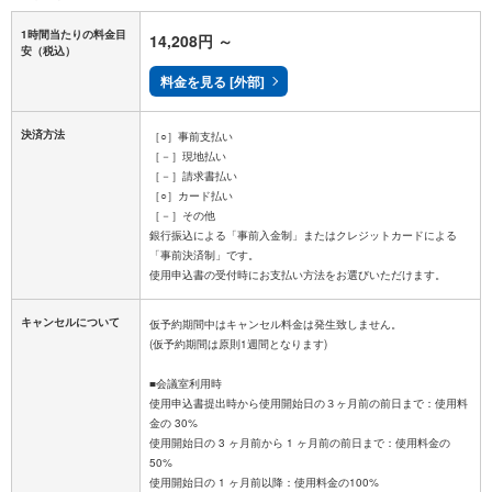
1時間当たりの料金目
14,208円
～
安
（税込）
料金を見る [外部]
決済方法
［○］事前支払い
［－］現地払い
［－］請求書払い
［○］カード払い
［－］その他
銀行振込による「事前入金制」またはクレジットカードによる
「事前決済制」です。
キャンセルについて
仮予約期間中はキャンセル料金は発生致しません。
(仮予約期間は原則1週間となります)
■会議室利用時
使用申込書提出時から使用開始日の３ヶ月前の前日まで：使用料
金の 30%
使用開始日の 3 ヶ月前から 1 ヶ月前の前日まで：使用料金の
50%
使用開始日の 1 ヶ月前以降：使用料金の100%