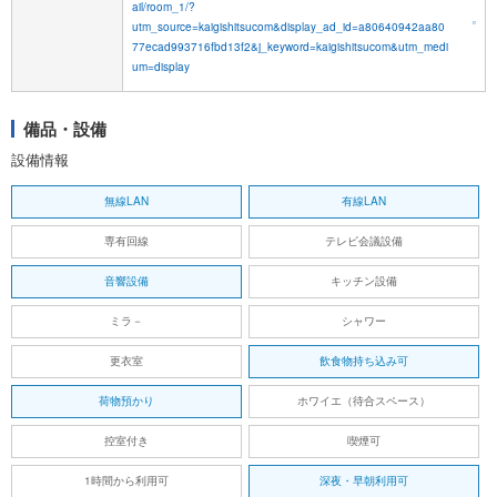
ail/room_1/?
utm_source=kaigishitsucom&display_ad_id=a80640942aa80
77ecad993716fbd13f2&j_keyword=kaigishitsucom&utm_medi
um=display
備品・設備
設備情報
無線LAN
有線LAN
専有回線
テレビ会議設備
音響設備
キッチン設備
ミラ－
シャワー
更衣室
飲食物持ち込み可
荷物預かり
ホワイエ（待合スペース）
控室付き
喫煙可
1時間から利用可
深夜・早朝利用可