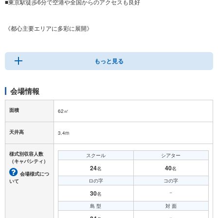
■東京駅徒歩6分で空港や全国からのアクセスも良好
《都心主要エリアに多彩に展開》
ビジネスを成功の導く舞台に。会議・カンファレンス・シンポジウム・記念式
典などフォーマルなビジネスシーンから、パーティーやコンサート・ファッシ
ョンショーなど華やかなイベントにも適した多彩な空間をご用意しておりま
もっと見る
す。
会場情報
面積
62㎡
天井高
3.4m
様式別収容人数
スクール
シアター
（キャパシティ）
24
40
名
名
会場様式につ
ロの字
コの字
いて
30
－
名
島 型
対 面
－