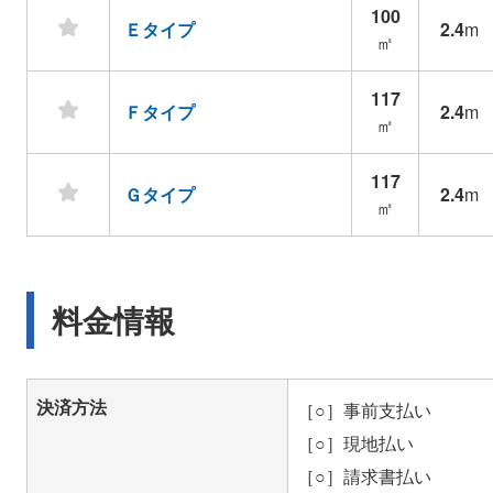
100
Ｅタイプ
2.4
m
㎡
117
Ｆタイプ
2.4
m
㎡
117
Ｇタイプ
2.4
m
㎡
料金情報
決済方法
［○］事前支払い
［○］現地払い
［○］請求書払い