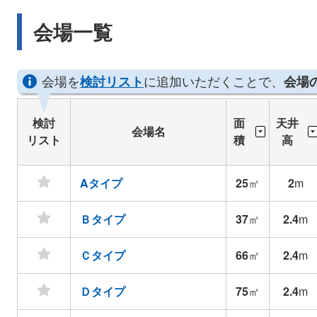
■経験豊富なスタッフ常駐
当日備品追加等もすぐに対応可能
会場一覧
会場を
に追加いただくことで、
検討リスト
会場
検討
面
天井
会場名
リスト
積
高
Aタイプ
25
㎡
2
m
Ｂタイプ
37
㎡
2.4
m
Ｃタイプ
66
㎡
2.4
m
Ｄタイプ
75
㎡
2.4
m