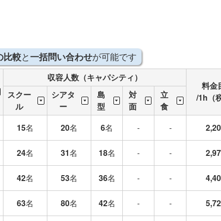
と
が可能です
の比較
一括問い合わせ
収容人数（キャパシティ）
料金
スクー
シアタ
島
対
立
/1h（
ル
ー
型
面
食
15
名
20
名
6
名
-
-
2,2
24
名
31
名
18
名
-
-
2,9
42
名
53
名
36
名
-
-
4,4
63
名
80
名
42
名
-
-
5,7