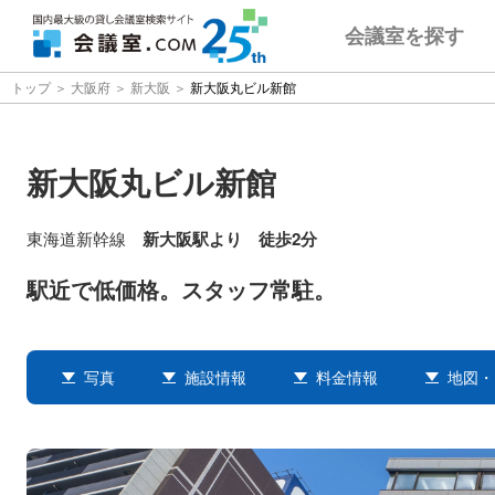
会議室
を探す
トップ
大阪府
新大阪
新大阪丸ビル新館
新大阪丸ビル新館
東海道新幹線
新大阪駅より 徒歩2分
駅近で低価格。スタッフ常駐。
写真
施設情報
料金情報
地図・