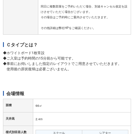
同日に複数部屋をご予約いただく場合、別途キャンセル規定を設
けさせていただく場合がございます。
その場合はご予約時にご案内させていただきます。
Ｃタイプとは？
◆ホワイトボード1枚常設
◆ご入室は予約時間の15分前から可能です。
◆事前にお伺いしました指定のレイアウトでご用意させていただきます。
使用後の原状復帰は必要ございません。
会場情報
面積
66㎡
天井高
2.4m
様式別収容人数
スクール
シアター