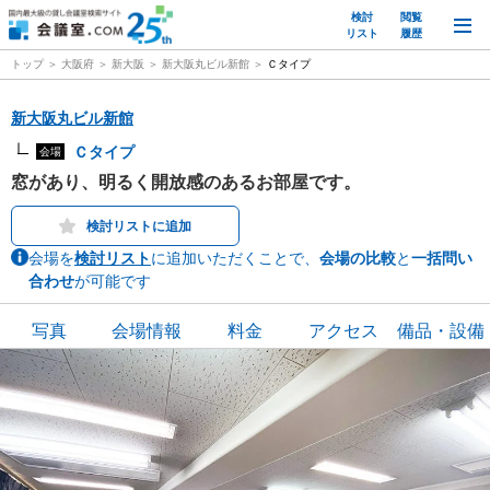
検討
閲覧
M
リスト
履歴
トップ
大阪府
新大阪
新大阪丸ビル新館
Ｃタイプ
新大阪丸ビル新館
Ｃタイプ
会場
窓があり、明るく開放感のあるお部屋です。
検討リストに追加
会場を
検討リスト
に追加いただくことで、
会場の比較
と
一括問い
合わせ
が可能です
写真
会場情報
料金
アクセス
備品・設備