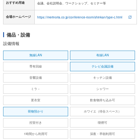
おすすめ用途
会議、会社説明会、ワークショップ、セミナー等
会場ホームページ
https://merinoria.co.jp/conference-room/shinkan/type-c.html
備品・設備
設備情報
無線LAN
有線LAN
専有回線
テレビ会議設備
音響設備
キッチン設備
ミラ－
シャワー
更衣室
飲食物持ち込み可
荷物預かり
ホワイエ（待合スペース）
控室付き
喫煙可
1時間から利用可
深夜・早朝利用可