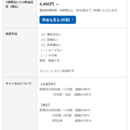
1時間当たりの料金目
4,400円
～
安
（税込）
最低利用時間：3時間以上、30分単位でご利用いただけます。
料金を見る [外部]
決済方法
［○］事前支払い
［○］現地払い
［○］請求書払い
［－］カード払い
［－］その他
原則、前納です。
キャンセルについて
【会議室料】
利用日の30日前～11日前 総額の50％
10日前～当日 総額の100％
【備品】
利用日の20日前～11日前 総額の50％
10日前～4日前 総額の75％
3日以内 総額の100％