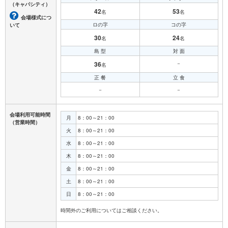
（キャパシティ）
42
53
名
名
会場様式につ
ロの字
コの字
いて
30
24
名
名
島 型
対 面
36
－
名
正 餐
立 食
－
－
会場利用可能時間
月
8：00～21：00
（営業時間）
火
8：00～21：00
水
8：00～21：00
木
8：00～21：00
金
8：00～21：00
土
8：00～21：00
日
8：00～21：00