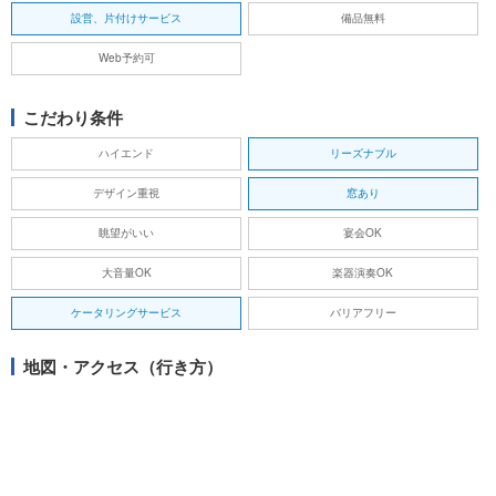
設営、片付けサービス
備品無料
Web予約可
こだわり条件
ハイエンド
リーズナブル
デザイン重視
窓あり
眺望がいい
宴会OK
大音量OK
楽器演奏OK
ケータリングサービス
バリアフリー
地図・アクセス（行き方）