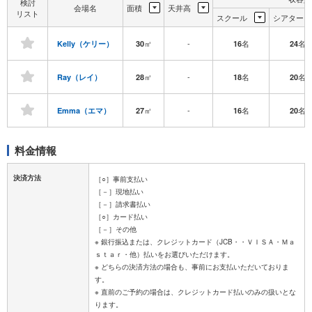
検討
会場名
面積
天井高
リスト
スクール
シアター
㎡
-
名
名
Kelly（ケリー）
30
16
24
㎡
-
名
名
Ray（レイ）
28
18
20
㎡
-
名
名
Emma（エマ）
27
16
20
料金情報
決済方法
［○］事前支払い
［－］現地払い
［－］請求書払い
［○］カード払い
［－］その他
※ 銀行振込または、クレジットカード（JCB・・ＶＩＳＡ・Ｍａ
ｓｔａｒ・他）払いをお選びいただけます。
※ どちらの決済方法の場合も、事前にお支払いただいておりま
す。
※ 直前のご予約の場合は、クレジットカード払いのみの扱いとな