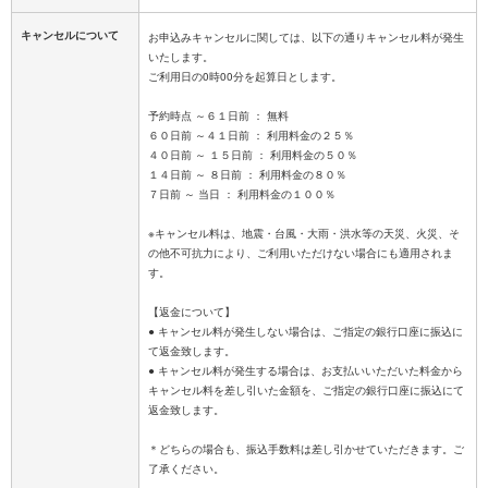
キャンセルについて
お申込みキャンセルに関しては、以下の通りキャンセル料が発生
いたします。
ご利用日の0時00分を起算日とします。
予約時点 ～６１日前 ： 無料
６０日前 ～４１日前 ： 利用料金の２５％
４０日前 ～ １５日前 ： 利用料金の５０％
１４日前 ～ ８日前 ： 利用料金の８０％
７日前 ～ 当日 ： 利用料金の１００％
※キャンセル料は、地震・台風・大雨・洪水等の天災、火災、そ
の他不可抗力により、ご利用いただけない場合にも適用されま
す。
【返金について】
● キャンセル料が発生しない場合は、ご指定の銀行口座に振込に
て返金致します。
● キャンセル料が発生する場合は、お支払いいただいた料金から
キャンセル料を差し引いた金額を、ご指定の銀行口座に振込にて
返金致します。
＊どちらの場合も、振込手数料は差し引かせていただきます。ご