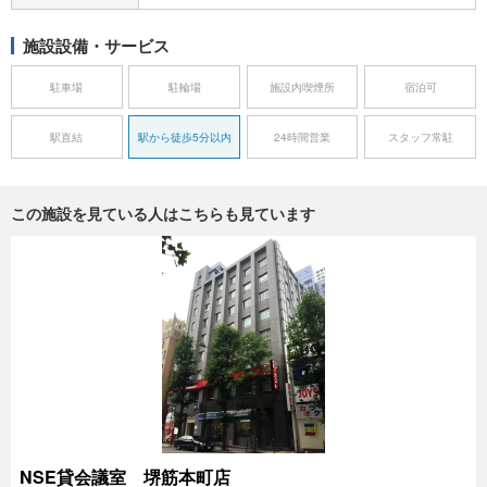
施設設備・サービス
駐車場
駐輪場
施設内喫煙所
宿泊可
駅直結
駅から徒歩5分以内
24時間営業
スタッフ常駐
この施設を見ている人はこちらも見ています
NSE貸会議室 堺筋本町店