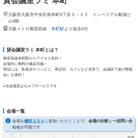
貸会議室ラミ 本町
大阪府大阪市中央区南本町3丁目３－２３ インペリアル船場ビ
ル4階
大阪メトロ御堂筋線
本町駅
より徒歩2分
貸会議室ラミ 本町とは？
御堂筋線本町駅からアクセス良好！
会場内に無料の備品完備！
周辺には、飲食店やコンビニ、商店街、カフェなど充実で、会議終了後の懇親
会にも便利！
※当会議室はセルフサービスです
会場一覧
会場を
検討リスト
に追加いただくことで、
会場の比較
と
一括問い合
わせ
が可能です
収容人