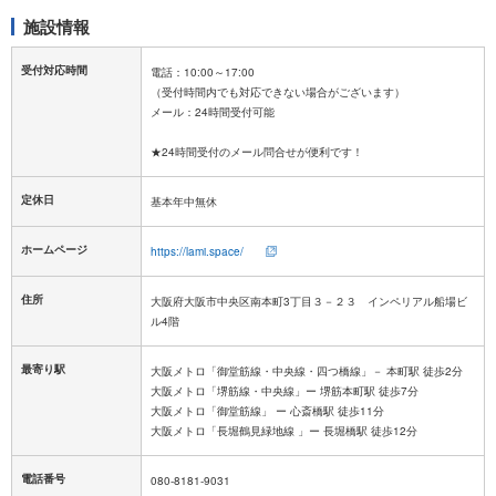
施設情報
受付対応時間
電話：10:00～17:00
（受付時間内でも対応できない場合がございます）
メール：24時間受付可能
定休日
ホームページ
https://lami.space/
住所
大阪府大阪市中央区南本町3丁目３－２３ インペリアル船場ビ
ル4階
最寄り駅
大阪メトロ「御堂筋線・中央線・四つ橋線」－ 本町駅 徒歩2分
大阪メトロ「堺筋線・中央線」ー 堺筋本町駅 徒歩7分
大阪メトロ「御堂筋線」 ー 心斎橋駅 徒歩11分
大阪メトロ「長堀鶴見緑地線 」ー 長堀橋駅 徒歩12分
電話番号
080-8181-9031