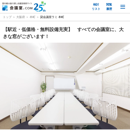
検討
閲覧
M
リスト
履歴
トップ
大阪府
本町
貸会議室ラミ 本町
【駅近・低価格・無料設備充実】 すべての会議室に、大
きな窓がございます！