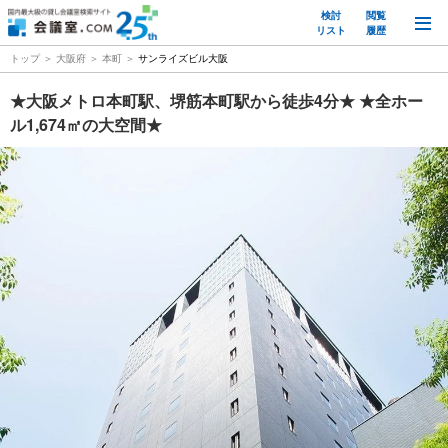
検討
閲覧
M
リスト
履歴
トップ
大阪府
本町
サンライズビル大阪
★大阪メトロ本町駅、堺筋本町駅から徒歩4分★ ★全ホー
ル1,674㎡の大空間★