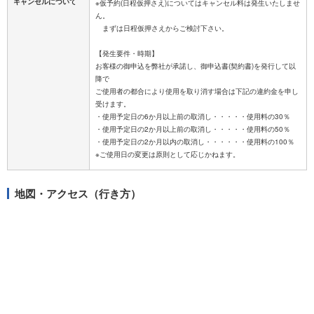
キャンセルについて
※仮予約(日程仮押さえ)についてはキャンセル料は発生いたしませ
ん。
まずは日程仮押さえからご検討下さい。
【発生要件・時期】
お客様の御申込を弊社が承諾し、御申込書(契約書)を発行して以
降で
ご使用者の都合により使用を取り消す場合は下記の違約金を申し
受けます。
・使用予定日の6か月以上前の取消し・・・・・使用料の30％
・使用予定日の2か月以上前の取消し・・・・・使用料の50％
・使用予定日の2か月以内の取消し・・・・・・使用料の100％
地図・アクセス（行き方）