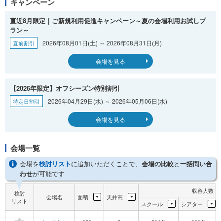
キャンペーン
直近8月限定｜ご新規利用促進キャンペーン～夏の会場利用お試しプ
ラン～
2026年08月01日(土) ～ 2026年08月31日(月)
直前割引
会場を見る
【2026年限定】オフシーズン特別割引
2026年04月29日(水) ～ 2026年05月06日(水)
特定日割引
会場を見る
会場一覧
会場を
検討リスト
に追加いただくことで、
会場の比較
と
一括問い合
わせ
が可能です
収容人数（
検討
会場名
面積
天井高
リスト
スクール
シアター