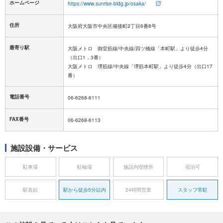
ホームページ
https://www.sunrise-bldg.jp/osaka/
住所
大阪府大阪市中央区備後町2丁目6番8号
最寄り駅
大阪メトロ 御堂筋線/中央線/四ツ橋線「本町駅」より徒歩4分
（出口1，3番）
大阪メトロ 堺筋線/中央線「堺筋本町駅」より徒歩4分（出口17
番）
電話番号
06-6268-6111
FAX番号
06-6268-6113
施設設備・サービス
駐車場
駐輪場
施設内喫煙所
宿泊可
駅直結
駅から徒歩5分以内
24時間営業
スタッフ常駐