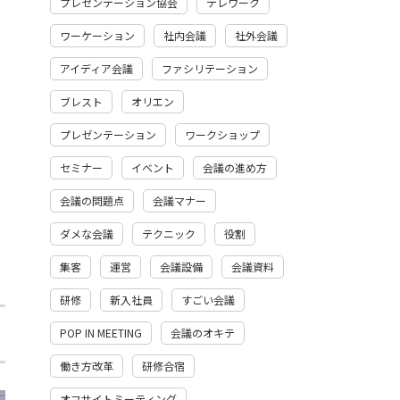
プレゼンテーション協会
テレワーク
ワーケーション
社内会議
社外会議
アイディア会議
ファシリテーション
ブレスト
オリエン
プレゼンテーション
ワークショップ
セミナー
イベント
会議の進め方
会議の問題点
会議マナー
ダメな会議
テクニック
役割
集客
運営
会議設備
会議資料
研修
新入社員
すごい会議
POP IN MEETING
会議のオキテ
働き方改革
研修合宿
オフサイトミーティング