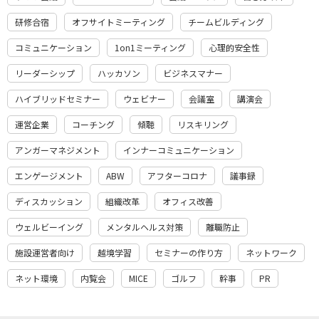
研修合宿
オフサイトミーティング
チームビルディング
コミュニケーション
1on1ミーティング
心理的安全性
リーダーシップ
ハッカソン
ビジネスマナー
ハイブリッドセミナー
ウェビナー
会議室
講演会
運営企業
コーチング
傾聴
リスキリング
アンガーマネジメント
インナーコミュニケーション
エンゲージメント
ABW
アフターコロナ
議事録
ディスカッション
組織改革
オフィス改善
ウェルビーイング
メンタルヘルス対策
離職防止
施設運営者向け
越境学習
セミナーの作り方
ネットワーク
ネット環境
内覧会
MICE
ゴルフ
幹事
PR