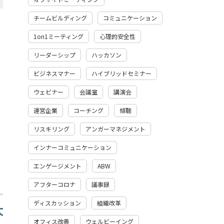
チームビルディング
コミュニケーション
1on1ミーティング
心理的安全性
リーダーシップ
ハッカソン
ビジネスマナー
ハイブリッドセミナー
ウェビナー
会議室
講演会
運営企業
コーチング
傾聴
リスキリング
アンガーマネジメント
インナーコミュニケーション
エンゲージメント
ABW
アフターコロナ
議事録
ディスカッション
組織改革
大
オフィス改善
ウェルビーイング