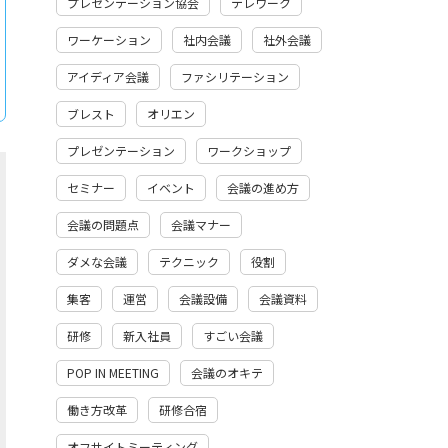
プレゼンテーション協会
テレワーク
ワーケーション
社内会議
社外会議
アイディア会議
ファシリテーション
ブレスト
オリエン
プレゼンテーション
ワークショップ
セミナー
イベント
会議の進め方
会議の問題点
会議マナー
ダメな会議
テクニック
役割
集客
運営
会議設備
会議資料
研修
新入社員
すごい会議
POP IN MEETING
会議のオキテ
働き方改革
研修合宿
オフサイトミーティング