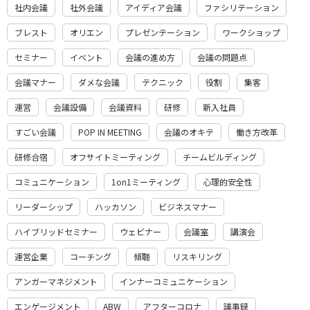
社内会議
社外会議
アイディア会議
ファシリテーション
ブレスト
オリエン
プレゼンテーション
ワークショップ
セミナー
イベント
会議の進め方
会議の問題点
会議マナー
ダメな会議
テクニック
役割
集客
運営
会議設備
会議資料
研修
新入社員
すごい会議
POP IN MEETING
会議のオキテ
働き方改革
研修合宿
オフサイトミーティング
チームビルディング
コミュニケーション
1on1ミーティング
心理的安全性
リーダーシップ
ハッカソン
ビジネスマナー
ハイブリッドセミナー
ウェビナー
会議室
講演会
運営企業
コーチング
傾聴
リスキリング
アンガーマネジメント
インナーコミュニケーション
エンゲージメント
ABW
アフターコロナ
議事録