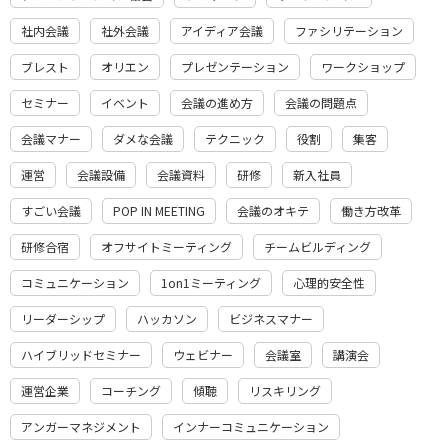
社内会議
社外会議
アイディア会議
ファシリテーション
ブレスト
オリエン
プレゼンテーション
ワークショップ
セミナー
イベント
会議の進め方
会議の問題点
会議マナー
ダメな会議
テクニック
役割
集客
運営
会議設備
会議資料
研修
新入社員
すごい会議
POP IN MEETING
会議のオキテ
働き方改革
研修合宿
オフサイトミーティング
チームビルディング
コミュニケーション
1on1ミーティング
心理的安全性
リーダーシップ
ハッカソン
ビジネスマナー
ハイブリッドセミナー
ウェビナー
会議室
講演会
運営企業
コーチング
傾聴
リスキリング
アンガーマネジメント
インナーコミュニケーション