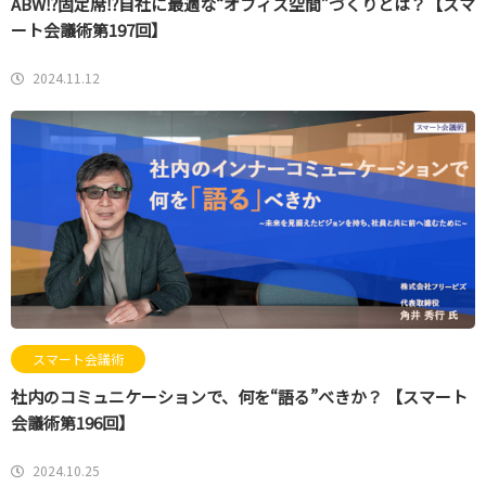
ABW⁉固定席⁉自社に最適な“オフィス空間”づくりとは？【スマ
ート会議術第197回】
2024.11.12
スマート会議術
社内のコミュニケーションで、何を“語る”べきか？ 【スマート
会議術第196回】
2024.10.25