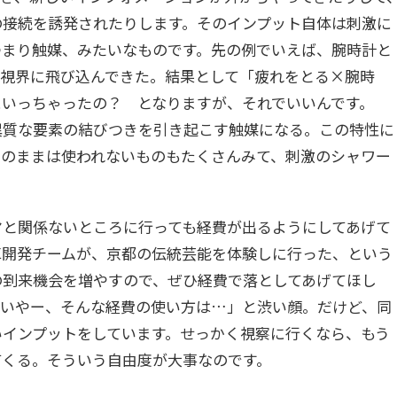
の接続を誘発されたりします。そのインプット自体は刺激に
つまり触媒、みたいなものです。先の例でいえば、腕時計と
が視界に飛び込んできた。結果として「疲れをとる×腕時
にいっちゃったの？ となりますが、それでいいんです。
異質な要素の結びつきを引き起こす触媒になる。この特性に
そのままは使われないものもたくさんみて、刺激のシャワー
マと関係ないところに行っても経費が出るようにしてあげて
車開発チームが、京都の伝統芸能を体験しに行った、という
の到来機会を増やすので、ぜひ経費で落としてあげてほし
「いやー、そんな経費の使い方は…」と渋い顔。だけど、同
いインプットをしています。せっかく視察に行くなら、もう
てくる。そういう自由度が大事なのです。