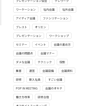
プレゼンテーション協会
テレワーク
ワーケーション
社内会議
社外会議
アイディア会議
ファシリテーション
ブレスト
オリエン
プレゼンテーション
ワークショップ
セミナー
イベント
会議の進め方
会議の問題点
会議マナー
ダメな会議
テクニック
役割
集客
運営
会議設備
会議資料
研修
新入社員
すごい会議
POP IN MEETING
会議のオキテ
働き方改革
研修合宿
オフサイトミーティング