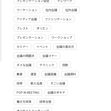
プレゼンテーション協会
テレワーク
ワーケーション
社内会議
社外会議
アイディア会議
ファシリテーション
ブレスト
オリエン
プレゼンテーション
ワークショップ
セミナー
イベント
会議の進め方
会議の問題点
会議マナー
ダメな会議
テクニック
役割
集客
運営
会議設備
会議資料
研修
新入社員
すごい会議
POP IN MEETING
会議のオキテ
働き方改革
研修合宿
オフサイトミーティング