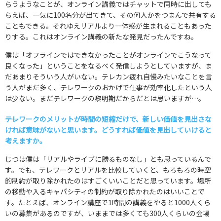
らうようなことが、オンライン講義ではチャットで同時に出しても
らえば、一気に100名分が出てきて、その何人かをつまんで共有する
こともできる。それゆえリアルより一体感が生まれることもあった
りする。これはオンライン講義の新たな発見だったんですね。
僕は「オフラインではできなかったことがオンラインでこうなって
良くなった」ということをなるべく発信しようとしていますが、ま
だあまりそういう人がいない。テレカン疲れ自慢みたいなことを言
う人がまだ多く、テレワークのおかげで仕事が効率化したという人
は少ない。まだテレワークの黎明期だからだとは思いますが…。
――テレワークのメリットが時間の短縮だけで、新しい価値を見出さな
ければ意味がないと思います。どうすれば価値を見出していけると
考えますか。
じつは僕は「リアルやライブに勝るものなし」とも思っているんで
す。でも、テレワークとリアルを比較していくと、もろもろの時空
的制約が取り除かれたのはすごくいいことだと思っています。場所
の移動や入るキャパシティの制約が取り除かれたのはいいことで
す。たとえば、オンライン講座で1時間の講義をやると1000人くら
いの募集があるのですが、いままでは多くても300人くらいの会場