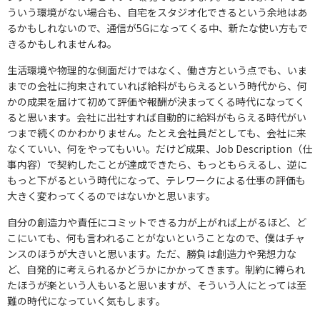
ういう環境がない場合も、自宅をスタジオ化できるという余地はあ
るかもしれないので、通信が5Gになってくる中、新たな使い方もで
きるかもしれませんね。
生活環境や物理的な側面だけではなく、働き方という点でも、いま
までの会社に拘束されていれば給料がもらえるという時代から、何
かの成果を届けて初めて評価や報酬が決まってくる時代になってく
ると思います。会社に出社すれば自動的に給料がもらえる時代がい
つまで続くのかわかりません。たとえ会社員だとしても、会社に来
なくていい、何をやってもいい。だけど成果、Job Description（仕
事内容）で契約したことが達成できたら、もっともらえるし、逆に
もっと下がるという時代になって、テレワークによる仕事の評価も
大きく変わってくるのではないかと思います。
自分の創造力や責任にコミットできる力が上がれば上がるほど、ど
こにいても、何も言われることがないということなので、僕はチャ
ンスのほうが大きいと思います。ただ、勝負は創造力や発想力な
ど、自発的に考えられるかどうかにかかってきます。制約に縛られ
たほうが楽という人もいると思いますが、そういう人にとっては至
難の時代になっていく気もします。