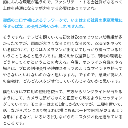
的にみんな環境が違うので、ファシリテートする会社側がなるべく
土俵を共通にならす努力をする必要はありますよね。
――突然のコロナ禍によるテレワークで、いまはまだ社員の家庭環境に
任せっぱなしの会社が多いかもしれませんね。
そうですね。テレビを観ていても初めはZoomでつないだ番組が多
かったですが、画面が大きくなると粗くなるので、Zoomをやって
いる体だけど、じつはカメラマンが出向いてしっかり撮っていると
いうこともあると思うんです。見栄えから逆算して、現地の環境を
どうやってくかということを考える。今後、オンライン会議をやる
場合は、プロの制作会社や映像スタッフのようなマインドを持って
やらないといけないのかなと思いますね。ですので、意識が高い人
の自宅は、どんどんスタジオ化していくんじゃないかと思います。
僕もいまはプロ用の照明を使って、三方からリングライトが当たる
ようにして、カメラも顔がちゃんと正面から映るようにセッティン
グしています。モニターはまだ1台しかないですが、三脚を置いて、
話しながらパンに切り替えれば横にあるボードで図柄が見えるよう
な形にするなど、いろいろ試しながらミニスタジオ化を進めている
ところです。