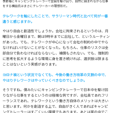
季節毎にキャンピングトレーラーで全国を駆け回り、自然に囲まれながら仕事
をする横田氏はまさにテレワーカーの理想形だ。
――テレワークを軸にしたことで、サラリーマン時代と比べて何が一番
違うと感じますか。
やはり自由と創造性でしょうか。会社に拘束されるというのは、月
曜日から金曜日まで、朝は9時半までに出社して、というルーティン
があった。でも、テレワークが中心になって会社の制約の中でやら
なければいけないことがなくなった。もちろん、仕事のリスクは全
部自分で負わなければならないし、補償もされない。でも、強制的
に思考を拡大するような環境に身を置き続ければ、選択肢は狭まる
ことはないという実感があります。
――コロナ禍という状況でなくても、今後の働き方改革の文脈の中で、
やはりテレワークはやっていくべきなのでしょうか。
そうですね。僕みたいにキャンピングトレーラーで日本中を駆け回
りながら仕事をするというのは極端な例ですが、会社員であれフリ
ーランスであれ、テレワークという働き方自体のメリットは大きい
と思います。何かを創造する上で、自由がきく人であればキャンピ
ングトレーラーはすごくいい環境でもあります。あとは家の中でこ