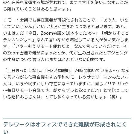
の存在感を発揮する場が奪われて、ますますITを使いこなすことか
ら離れていくことはあると思います。
リモート会議でも存在意義が可視化されることで、「あの人、いな
くていいじゃん」という状況が生まれつつあると思います。あと、
いまはまだ「今日、Zoom会議を10本やったよ～」「朝からずっと
テレカンだよ～」なんて言いながら満足している人が多い気がしま
す。「いやーもうリモート疲れだよ」なんて言っているだけで、そ
のZoom会議で何が決まったとか、何が生み出されたとアジェンダ
の中身について言う人はまだほとんどいない印象です。
「土日まったくなし。1日3時間睡眠、24時間働いているよ～」なん
て言いながら仕事自慢をする昭和のモーレツサラリーマンみたいな
人は、いまや恥ずかしい存在になっていますが、同じノリで「いや
～毎日リモート会議でさ、朝からずっとZoomだよ」と恍惚として
いる昭和おじさんは、とても多くなっている気がします（笑）。
テレワークはオフィスでできた雑談が形成されにく
い