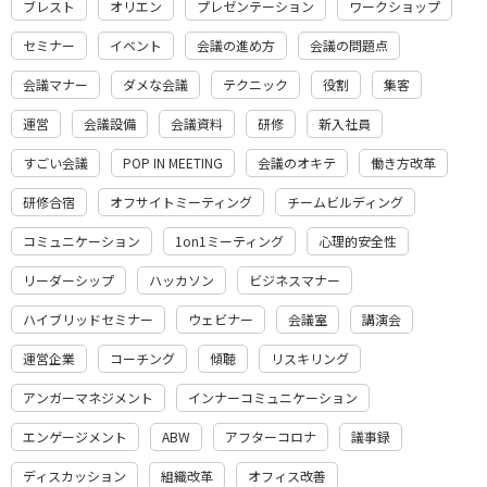
ブレスト
オリエン
プレゼンテーション
ワークショップ
セミナー
イベント
会議の進め方
会議の問題点
会議マナー
ダメな会議
テクニック
役割
集客
運営
会議設備
会議資料
研修
新入社員
すごい会議
POP IN MEETING
会議のオキテ
働き方改革
研修合宿
オフサイトミーティング
チームビルディング
コミュニケーション
1on1ミーティング
心理的安全性
リーダーシップ
ハッカソン
ビジネスマナー
ハイブリッドセミナー
ウェビナー
会議室
講演会
運営企業
コーチング
傾聴
リスキリング
アンガーマネジメント
インナーコミュニケーション
エンゲージメント
ABW
アフターコロナ
議事録
ディスカッション
組織改革
オフィス改善