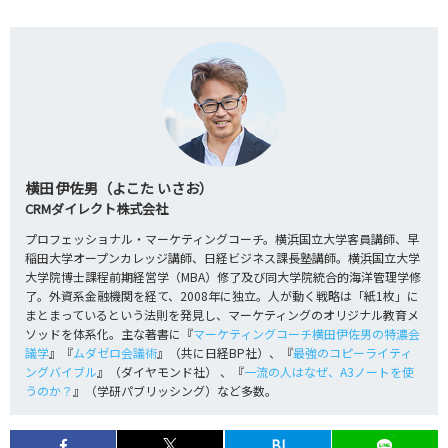
横田 伊佐男（よこた いさお）
CRMダイレクト株式会社
プロフェッショナル・マーケティングコーチ。横浜国立大学客員講師、早
稲田大学オープンカレッジ講師、日経ビジネス課長塾講師。横浜国立大学
大学院博士課程前期経営学（MBA）修了及び同大学院統合的海洋管理学修
了。外資系金融機関を経て、2008年に独立。人が動く戦略は「紙1枚」に
まとまっているという法則を発見し、マーケティングのオリジナル教育メ
ソッドを体系化。主な著書に『
マーケティングコーチ横田伊佐男の特濃会
議学
』『
ムダゼロ会議術
』（共に日経BP社）、『
最強のコピーライティ
ングバイブル
』（ダイヤモンド社） 、『
一流の人はなぜ、A3ノートを使
うのか？
』（学研パブリッシング）など多数。
B!