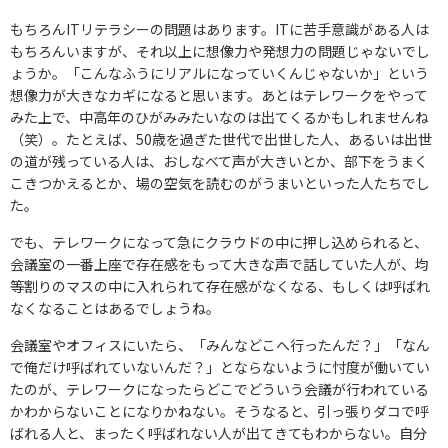
もちろんITリテラシーの問題はあります。ITに苦手意識がある人は
もちろんいますが、それ以上に想像力や発想力の問題じゃないでし
ょうか。「こんなふうにリアルになっていくんじゃないか」という
想像力が大きなカギになると思います。あとはテレワークをやって
みた上で、中高年のひがみみたいなのは出てくるかもしれませんね
（笑）。たとえば、50歳を過ぎた世代で出世した人、あるいは出世
の道が残っている人は、おしなべて声が大きいとか、部下をうまく
こきつかえるとか、場の空気を読むのがうまいといった人たちでし
た。
でも、テレワークになって急にクラウドの中に押し込められると、
会議室の一番上座で存在感をもって大きな声で話していた人が、均
等割りのマスの中に入れられて存在感がなくなる、もしくは呼ばれ
なくなることはあるでしょうね。
会議室やオフィスにいたら、「みんなどこへ行ったんだ？」「なん
で俺だけ呼ばれていないんだ？」とならないように忖度が働いてい
たのが、テレワークになったらどこでどういう会議が行われている
かわからないことになりかねない。そうなると、引っ張りダコで呼
ばれる人と、まったく呼ばれない人が出てきてもわからない。自分