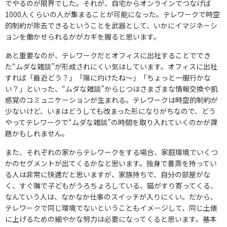
でやるのが限界でした。それが、自宅からオンラインでつなげば
1000人くらいの人が集まることが可能になった。テレワークで時空
的制約が除去できるということを武器として、いかにイマジネーシ
ョンを働かせられるかがカギを握ると思います。
あと重要なのが、テレワークだとオフィスに出社することででき
た“ムダな雑談”が形成されにくい気はしています。オフィスに出社
すれば「最近どう？」「陽に灼けたね～」「ちょっと一服行かな
い？」といった、“ムダな雑談”からじつはさまざまな情報交換や肌
感覚のコミュニケーションが生まれる。テレワークは時空的制約が
少ないけど、いまはどうしても改まった形になりがちなので、どう
やってテレワークで“ムダな雑談”の時間を取り入れていくのかが課
題かもしれません。
また、それぞれの家からテレワークをする場合、家庭環境でいくつ
かのセグメントが出てくるかなと思います。独身で書斎を持ってい
る人は非常に快適だと思いますが、家族持ちで、自分の部屋がな
く、すぐ隣で子どもがうろちょろしている、猫がすり寄ってくる、
なんていう人は、なかなか仕事のスイッチが入りにくい。だから、
テレワークで同じ環境でないということもイメージして、同じ土俵
に上げるための細やかな努力は必要になってくると思います。基本