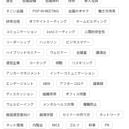
運営
会議設備
会議資料
研修
新入社員
すごい会議
POP IN MEETING
会議のオキテ
働き方改革
研修合宿
オフサイトミーティング
チームビルディング
コミュニケーション
1on1ミーティング
心理的安全性
リーダーシップ
ハッカソン
ビジネスマナー
ハイブリッドセミナー
ウェビナー
会議室
講演会
運営企業
コーチング
傾聴
リスキリング
アンガーマネジメント
インナーコミュニケーション
エンゲージメント
ABW
アフターコロナ
議事録
ディスカッション
組織改革
オフィス改善
ウェルビーイング
メンタルヘルス対策
離職防止
施設運営者向け
越境学習
セミナーの作り方
ネットワーク
ネット環境
内覧会
MICE
ゴルフ
幹事
PR