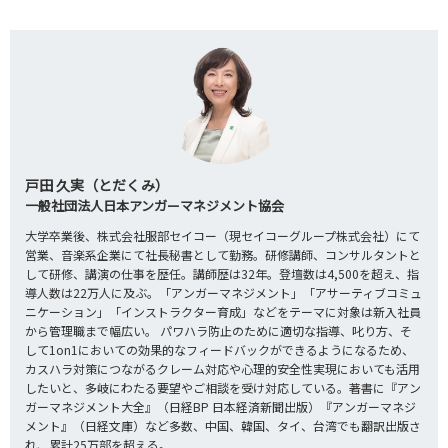
戸田 久実（とだくみ）
一般社団法人日本アンガーマネジメント協会
大学卒業後、株式会社服部セイコー（現セイコーグループ株式会社）にて
営業、音楽系企業にて社長秘書として勤務。研修講師、コンサルタントと
して研修、講演の仕事を歴任。講師歴は32年。登壇数は4,500を超え、指
導人数は22万人に及ぶ。「アンガーマネジメント」「アサーティブコミュ
ニケーション」「インストラクター育成」などをテーマに対象は新入社員
から管理職まで幅広い。 パワハラ防止のために適切な指導、叱り方、そ
して1on1においての効果的なフィードバックができるようになるため、
カスハラ対策につながるクレーム対応や心理的安全性実現においても活用
したいと、多岐にわたる要望やご相談を受け対応している。著書に『アン
ガーマネジメント大全』（日経BP 日本経済新聞出版）『アンガーマネジ
メント』（日経文庫）など多数、中国、韓国、タイ、台湾でも翻訳出版さ
れ、累計25万部を超える。