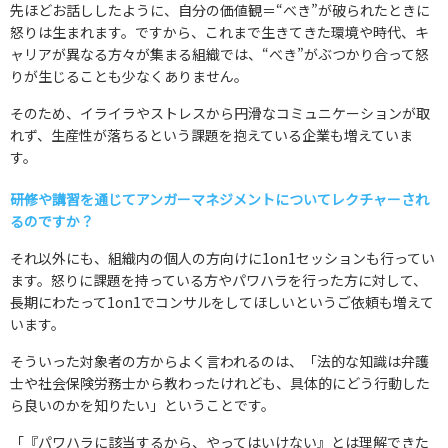
先ほどお話ししたように、自分の価値観＝“べき”が破られたときに
怒りは生まれます。ですから、これまで生きてきた環境や時代、キ
ャリアが異なる方々が集まる組織では、“べき”がぶつかり合って怒
りが生じることも少なくありません。
そのため、イライラやストレスから円滑なコミュニケーションが取
れず、生産性が落ちるという課題を抱えている企業も増えていま
す。
――研修や講習を通じてアンガーマネジメントについてレクチャーされ
るのですか？
それ以外にも、組織内の個人の方向けに1on1セッションも行ってい
ます。怒りに課題を持っている方やパワハラを行った方に対して、
長期にわたって1on1でコンサルをしてほしいというご依頼も増えて
います。
そういった対象者の方からよく言われるのは、「法的な知識は弁護
士や社会保険労務士から教わったけれども、具体的にどう行動した
ら良いのかを知りたい」ということです。
「『パワハラに該当するから、やってはいけない』とは理解できた