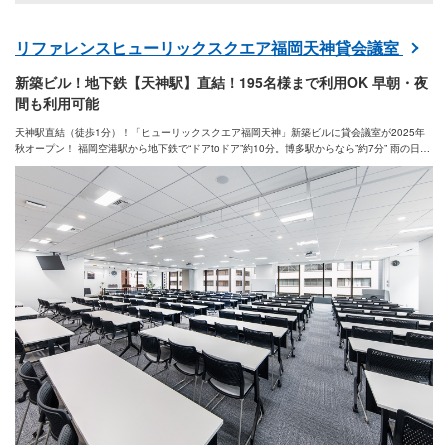
リファレンスヒューリックスクエア福岡天神貸会議室
新築ビル！地下鉄【天神駅】直結！195名様まで利用OK 早朝・夜
間も利用可能
天神駅直結（徒歩1分）！「ヒューリックスクエア福岡天神」新築ビルに貸会議室が2025年
秋オープン！ 福岡空港駅から地下鉄で“ドアtoドア”約10分。博多駅からなら”約7分” 雨の日も
地上に出ずにスムーズにアクセス。ストレスフリーな環境で皆様の多様なニーズにお応えし
ます。6名から最大195名まで。会議後の懇親会も開催できます!