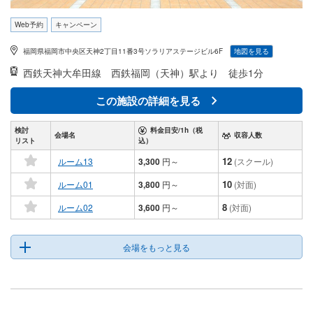
Web予約
キャンペーン
福岡県福岡市中央区天神2丁目11番3号ソラリアステージビル6F
地図を見る
西鉄天神大牟田線
西鉄福岡（天神）駅より 徒歩1分
この施設の詳細を見る
検討
料金目安/1h（税
会場名
収容人数
リスト
込）
12
ルーム13
3,300
円
～
(スクール)
10
ルーム01
3,800
円
～
(対面)
8
ルーム02
3,600
円
～
(対面)
会場をもっと見る