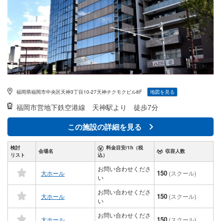
福岡県福岡市中央区天神3丁目10-27天神チクモクビル8F
地図を見る
福岡市営地下鉄空港線
天神駅より 徒歩7分
この施設の詳細を見る
検討
料金目安/1h（税
会場名
収容人数
リスト
込）
お問い合わせくださ
150
大ホール
(スクール)
い
お問い合わせくださ
150
大ホール
(スクール)
い
お問い合わせくださ
150
大ホール
(スクール)