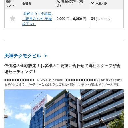
検討
料金目安/1h（税
会場名
収容人数
リスト
込）
別館４０１会議室
34
（定員３４名+予備
2,000
円
～
6,250
円
(スクール)
椅子６）
天神チクモクビル
低価格の金額設定！お客様のご要望に合わせて当社スタッフが会
場セッティング！
■ ■ ■ ■ ■ ■ ■ ■ ■ ■ ■ ■ レンタルカフェ情報 ■ ■ ■ ■ ■ ■ ■ ■ ■ ■ ■ ■ 約25名様(椅子の数)
までのお客様で、パーティーなど多目的にご利用可能なキッチン・備品付きスペース 1時間
＠2000税別 +（その他費用2種類￥2,000/2時間まで・￥4,000/3時間以上）税別 貸しホー
ル料金とは異なります。 詳しくはお電話かメールにてお問い合せください。