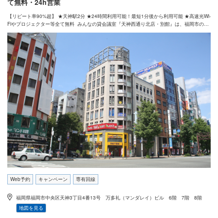
て無料・24h営業
【リピート率90%超】 ★天神駅2分 ★24時間利用可能！最短1分後から利用可能 ★高速光Wi-
Fiやプロジェクター等全て無料 みんなの貸会議室『天神西通り北店・別館』は、福岡市の天
神駅すぐの２４時間営業、プロジェクターなどオプション無料で６人～最大50人まで、6部屋
ございます。高速光通信完備で会議、セミナー、研修、説明会、各種イベントなど、幅広い
用途でご利用いただいております
Web予約
キャンペーン
専有回線
福岡県福岡市中央区天神3丁目4番13号 万多礼（マンダレイ）ビル 6階 7階 8階
地図を見る