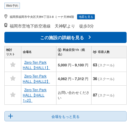
Web予約
福岡県福岡市中央区天神4丁目3-8 ミーナ天神8階
地図を見る
福岡市営地下鉄空港線
天神駅より 徒歩3分
この施設の詳細を見る
検討
料金目安/1h（税
会場名
収容人数
リスト
込）
Zero-Ten Park
63
5,000
円
～
9,100
円
(スクール)
HALL【HALL1】
Zero-Ten Park
36
4,062
円
～
7,312
円
(スクール)
HALL【HALL2】
Zero-Ten Park
お問い合わせくださ
87
HALL【HALL
(スクール)
い
1+2】
会場をもっと見る