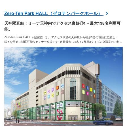
Zero-Ten Park HALL（ゼロテンパークホール）
天神駅直結！ミーナ天神内でアクセス良好◎1～最大138名利用可
能。
Zero-Ten Park HALL（会議室）は、 アクセス抜群の天神駅から徒歩3分の場所に位置し、
様々な用途に対応可能なセミナー会場です 定員最大138名！2部屋3タイプの会議室のご利用
が可能◎ 広々としたスペースであらゆるイベントを開催することができます。 （大会議室の
ほか6名～8名収容のお部屋のご用意もございますのでお問合せ下さい） また、設備も充実◎
快適なイベント開催をサポートします。