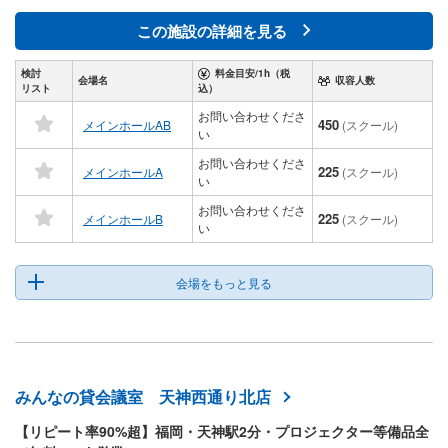
この施設の詳細を見る
検討
料金目安/1h（税
会場名
収容人数
リスト
込）
お問い合わせくださ
450
メインホールAB
(スクール)
い
お問い合わせくださ
225
メインホールA
(スクール)
い
お問い合わせくださ
225
メインホールB
(スクール)
い
会場をもっと見る
みんなの貸会議室 天神西通り北店
【リピート率90%超】福岡・天神駅2分・プロジェクター等備品全