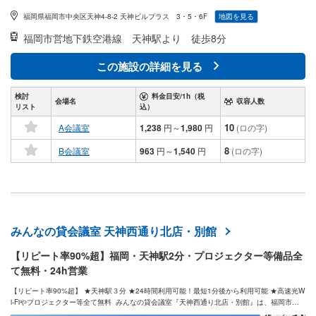
福岡県福岡市中央区天神4-8-2 天神ビルプラス 3・5・6F
地図を見る
福岡市営地下鉄空港線
天神駅より 徒歩8分
この施設の詳細を見る
検討
料金目安/1h（税
会場名
収容人数
リスト
込）
10
A会議室
1,238
円
～
1,980
円
(ロの字)
8
B会議室
963
円
～
1,540
円
(ロの字)
みんなの貸会議室 天神西通り北店・別館
【リピート率90%超】福岡・天神駅2分・プロジェクター等備品全
て無料・24h営業
【リピート率90%超】 ★天神駅３分 ★24時間利用可能！最短1分後から利用可能 ★高速光W
i-Fiやプロジェクター等全て無料 みんなの貸会議室『天神西通り北店・別館』は、福岡市の
天神駅すぐの２４時間営業、プロジェクターなどオプション無料で３４人～予備椅子最大４0