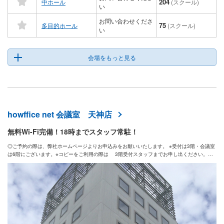
204
中ホール
(スクール)
い
お問い合わせくださ
75
多目的ホール
(スクール)
い
会場をもっと見る
howffice net 会議室 天神店
無料Wi-Fi完備！18時までスタッフ常駐！
◎ご予約の際は、弊社ホームページよりお申込みをお願いいたします。 ※受付は3階・会議室
は6階にございます。※コピーをご利用の際は 3階受付スタッフまでお申し出ください。
（平日 9：00～18：00） ※喫煙室は同フロアー内に別途設置しております。（会議室内は
禁煙です。） ※有線LAN・無線LANによるインターネット接続が可能です。 ※弊社ホームペー
ジより予約状況の確認ができます。