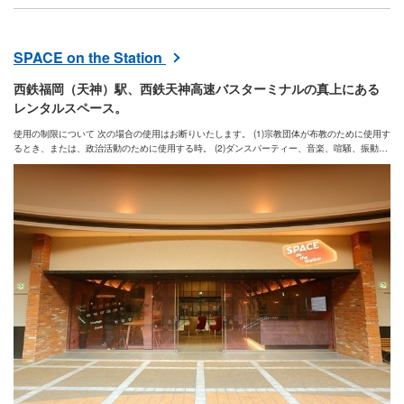
SPACE on the Station
西鉄福岡（天神）駅、西鉄天神高速バスターミナルの真上にある
レンタルスペース。
使用の制限について 次の場合の使用はお断りいたします。 (1)宗教団体が布教のために使用す
るとき、または、政治活動のために使用する時。 (2)ダンスパーティー、音楽、喧騒、振動等
により他に迷惑を及ぼす恐れのあるホール使用。 (3)その他当社が不適切と認めるホール使
用。 (4)福岡県暴力団排除条例に基づく反社会勢力と認められる者の使用。