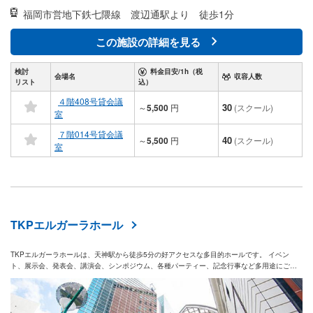
福岡市営地下鉄七隈線
渡辺通駅より 徒歩1分
この施設の詳細を見る
検討
料金目安/1h（税
会場名
収容人数
リスト
込）
４階408号貸会議
30
～
5,500
円
(スクール)
室
７階014号貸会議
40
～
5,500
円
(スクール)
室
TKPエルガーラホール
TKPエルガーラホールは、天神駅から徒歩5分の好アクセスな多目的ホールです。 イベン
ト、展示会、発表会、講演会、シンポジウム、各種パーティー、記念行事など多用途にご利
用いただけます。