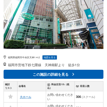
福岡県福岡市中央区天神1-4-2
地図を見る
福岡市営地下鉄七隈線
天神南駅より 徒歩1分
この施設の詳細を見る
検討
料金目安/1h（税
会場名
収容人数
リスト
込）
お問い合わせくださ
306
大ホール
(スクール)
い
お問い合わせくださ