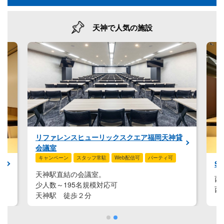
会場様式
天神で人気の施設
その他の条件
新着で絞り込む
貸
リ
会
キ
SPACE on the Station
天
西鉄福岡（天神）駅直結のレンタルスペース
少
西鉄福岡(天神)駅 徒歩２分
天