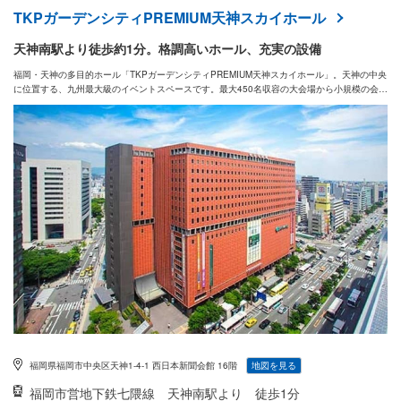
TKPガーデンシティPREMIUM天神スカイホール
天神南駅より徒歩約1分。格調高いホール、充実の設備
福岡・天神の多目的ホール「TKPガーデンシティPREMIUM天神スカイホール」。天神の中央
に位置する、九州最大級のイベントスペースです。最大450名収容の大会場から小規模の会議
に最適な会場を備え、会議や研修、試験、展示会、懇親会など幅広い用途でご利用いただけ
ます。
福岡県福岡市中央区天神1-4-1 西日本新聞会館 16階
地図を見る
福岡市営地下鉄七隈線
天神南駅より 徒歩1分