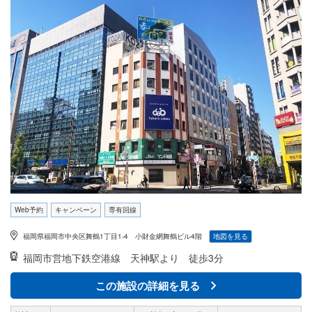
人までご利用になれます。高速光通信完備で会議、セミナー、研修、説明会、各種イベント
など、幅広い用途でご利用いただいております
Web予約
キャンペーン
専有回線
福岡県福岡市中央区舞鶴1丁目1-4 小財金網舞鶴ビル4階
地図を見る
福岡市営地下鉄空港線
天神駅より 徒歩3分
この施設の詳細を見る