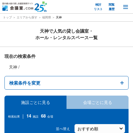
検討
閲覧
M
リスト
履歴
トップ
エリアから探す
福岡県
天神
天神で人気の貸し会議室・
ホール・レンタルスペース一覧
現在の検索条件
天神
検索条件を変更
天神
施設ごとに見る
会場ごとに見る
駅名
14
68
検索結果
施設
会場
１時間あたりの料金
並べ替え