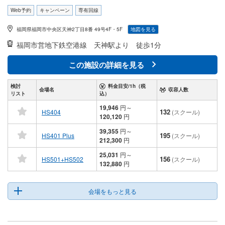
Web予約
キャンペーン
専有回線
福岡県福岡市中央区天神2丁目8番 49号4F・5F
地図を見る
福岡市営地下鉄空港線
天神駅より 徒歩1分
この施設の詳細を見る
検討
料金目安/1h（税
会場名
収容人数
リスト
込）
19,946
円
～
132
HS404
(スクール)
120,120
円
39,355
円
～
195
HS401 Plus
(スクール)
212,300
円
25,031
円
～
156
HS501+HS502
(スクール)
132,880
円
会場をもっと見る