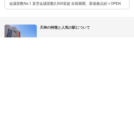
TKP全国の貸会議室
スタッフ常駐
パーティ可
ハイエンド
宿泊可
会議室数No.1 直営会議室数2,500室超 全国展開、新規拠点続々OPEN
天神の特徴と人気の駅について
中央区にある天神エリアは、商業施設や高層オフィスが混在する、九州最大
規模の繁華街として知られるエリアとなっています。特徴は、地元企業だけ
でなく、多くの企業が九州の拠点を置いていることです。