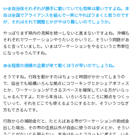
――いま自治体それぞれが勝手に動いていても効率は悪いですよね。本
当は全国でアライアンスを組んで一斉にやればうまくと思うのです
が、それはそれで調整とかがやはり難しいのでしょうか。
やっぱりまず県内の見解を統一しないと進まないですよね。沖縄も
それぞれでワーケーションやりたいとかいうと、そういう問題があ
ると言っていました。いまはワーケーションをやるというと市単位
になっちゃうんですね。
――ある程度の規模の企業が来て動くほうが早いのでしょうね。
そうですね。行政を動かすのはちょっと時間がかかってしまうの
で、協会でも結構いろんな拠点にコワーキングとかシェアオフィス
とか、ワーケーションができるスペースを確保している方がいらっ
しゃるんですよ。だから本当は、いろいろなところに拠点をつくっ
ていって、それをどこでも使えるようにするとか、そういうつなぎ
方もできるんです。
行政からの補助金だと、たとえばある市がワーケーションの助成金
出した場合、その市の住民以外が自由に使うのはダメとか、そうい
うことがないとも限らない。本当はもっとフラットに考えて、いろ