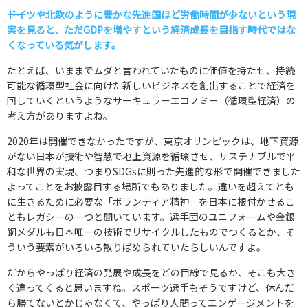
――ドイツや北欧のように豊かな先進国ほど労働時間が少ないという現
実を見ると、ただGDPを増やすという経済成長を目指す時代ではな
くなっている気がします。
たとえば、いままでムダと言われていたものに価値を持たせ、持続
可能な循環型社会に向けた新しいビジネスを創出することで経済を
回していくというようなサーキュラーエコノミー（循環型経済）の
考え方がありますよね。
2020年は開催できなかったですが、東京オリンピックは、地下資源
がない日本が技術や智慧で地上資源を循環させ、サステナブルで平
和な世界の実現、つまりSDGsに則った先進的な形で開催できました
よってことをお披露目する場所でもありました。違いを超えてとも
に生きるために必要な「ボランティア精神」を日本に根付かせるこ
ともレガシーの一つと聞いています。選手団のユニフォームや金銀
銅メダルも日本唯一の技術でリサイクルしたものでつくるとか、そ
ういう要素がいろいろ散りばめられていたらしいんですよ。
だからやっぱり経済の発展や成長をどの目線で見るか、そこも大き
く違ってくると思いますね。スポーツ選手もそうですけど、休んだ
ら勝てないとかじゃなくて、やっぱり人間ってエンゲージメントを