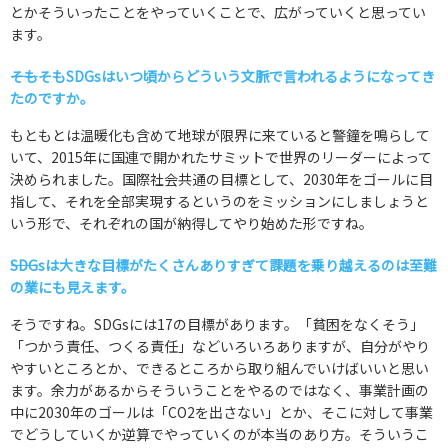
とかそういったことをやっていくことで、広がっていくと思ってい
ます。
――そもそもSDGsはいつ頃からどういう文脈で言われるようになってき
たのですか。
もともとは温暖化も含めて地球が限界に来ていると警鐘を鳴らして
いて、2015年に国連で開かれたサミットで世界のリーダーによって
決められました。国際社会共通の目標として、2030年をゴールに目
指して、それを全部実現するというのをミッションにしましょうと
いう形で、それぞれの国が納得してやり始めた形ですね。
――SDGsは大きな目標がたくさんありすぎて課題を乗り越えるのは至難
の業にも見えます。
そうですね。SDGsには17の目標があります。「貧困をなくそう」
「つかう責任、つくる責任」などいろいろありますが、自分がやり
やすいところとか、できるところから取り組んでいけばいいと思い
ます。余力があるからそういうことをやるのではなく、事業計画の
中に2030年のゴールは「CO2を出さない」とか、そこに対して事業
でどうしていくか逆算でやっていくのが本当のあり方。そういうこ