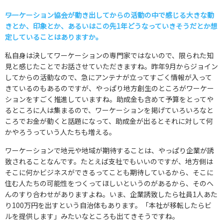
――ワーケーション協会が動き出してからの活動の中で感じる大きな動
きとか、印象とか、あるいはこの先1年どうなっていきそうだとか想
定していることはありますか。
私自身は決してワーケーションの専門家ではないので、限られた知
見と感じたことでお話させていただきますね。昨年9月からジョイン
してからの活動なので、急にアンテナが立ってすごく情報が入って
きているのもあるのですが、やっぱり地方創生のところがワーケー
ションをすごく推進していますね。助成金も含めて予算をとってや
るところに人は集まるので、ワーケーションを掲げていろいろなと
ころでお金が動くと話題になって、助成金が出るとそれに対して何
かやろうっていう人たちも増える。
ワーケーションで地元や地域が期待することは、やっぱり企業が誘
致されることなんです。たとえば支社でもいいのですが、地方側は
そこに何かビジネスができるってことも期待しているから、そこに
住む人たちの可能性をつくってほしいというのがあるから、そのへ
んのすり合わせがありますよね。いま、企業誘致したら社員1人あた
り100万円を出すという自治体もあります。「本社が移転したらビ
ルを提供します」みたいなところも出てきそうですね。