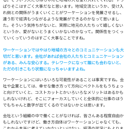
ぱりそこはすごく大事だなと思います。地域交流というか、受け入
れ側との関係がうまくいくことがワーケーションを発展させるし、
違う形で経済もつながるような発展ができるのかなって思いまし
た。そういう気持ちがないと、実際に地元の人たちって嬉しくない
というか、愛がないとうまくいかないのかなって。関係性をつくっ
ていくっていうのはすごく大事なことですね。
――ワーケーションではやはり地域の方々とのコミュニケーションも大
切だと思います。会社があれば会社の人たちとコミュニケーション
がある、みんな安心する。テレワークになって誰にも会わないと、
ただの引きこもり状態になっちゃいますよね。
ワーケーションにはいろいろな可能性があることは事実ですね。会
社や企業としては、幸せな働き方って方向にベクトルをもうちょっ
と向けていくと、コストカットとかいろいろなメリットはあるかも
しれないけれど、そこにフォーカスしていくと全体的に仕事のほう
でもちゃんと数字が出てくるのではないかとは思います。
会社という組織の中で働くことがなければ、皆さんある程度自由か
もしれないですけど、働き方自体はワーケーションじゃなくても、
これから本当に考えていかないといけない。経済の状況にもよりま