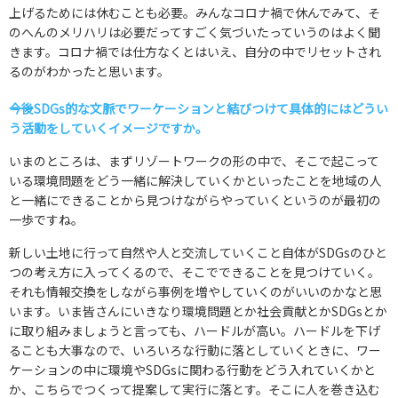
上げるためには休むことも必要。みんなコロナ禍で休んでみて、そ
のへんのメリハリは必要だってすごく気づいたっていうのはよく聞
きます。コロナ禍では仕方なくとはいえ、自分の中でリセットされ
るのがわかったと思います。
――今後SDGs的な文脈でワーケーションと結びつけて具体的にはどうい
う活動をしていくイメージですか。
いまのところは、まずリゾートワークの形の中で、そこで起こって
いる環境問題をどう一緒に解決していくかといったことを地域の人
と一緒にできることから見つけながらやっていくというのが最初の
一歩ですね。
新しい土地に行って自然や人と交流していくこと自体がSDGsのひと
つの考え方に入ってくるので、そこでできることを見つけていく。
それも情報交換をしながら事例を増やしていくのがいいのかなと思
います。いま皆さんにいきなり環境問題とか社会貢献とかSDGsとか
に取り組みましょうと言っても、ハードルが高い。ハードルを下げ
ることも大事なので、いろいろな行動に落としていくときに、ワー
ケーションの中に環境やSDGsに関わる行動をどう入れていくかと
か、こちらでつくって提案して実行に落とす。そこに人を巻き込む