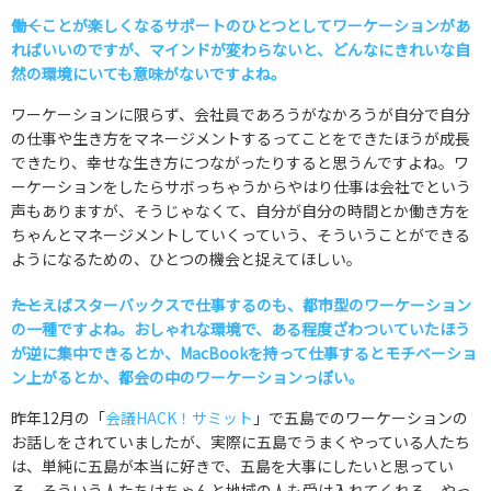
――働くことが楽しくなるサポートのひとつとしてワーケーションがあ
ればいいのですが、マインドが変わらないと、どんなにきれいな自
然の環境にいても意味がないですよね。
ワーケーションに限らず、会社員であろうがなかろうが自分で自分
の仕事や生き方をマネージメントするってことをできたほうが成長
できたり、幸せな生き方につながったりすると思うんですよね。ワ
ーケーションをしたらサボっちゃうからやはり仕事は会社でという
声もありますが、そうじゃなくて、自分が自分の時間とか働き方を
ちゃんとマネージメントしていくっていう、そういうことができる
ようになるための、ひとつの機会と捉えてほしい。
――たとえばスターバックスで仕事するのも、都市型のワーケーション
の一種ですよね。おしゃれな環境で、ある程度ざわついていたほう
が逆に集中できるとか、MacBookを持って仕事するとモチベーショ
ン上がるとか、都会の中のワーケーションっぽい。
昨年12月の「
会議HACK！サミット
」で五島でのワーケーションの
お話しをされていましたが、実際に五島でうまくやっている人たち
は、単純に五島が本当に好きで、五島を大事にしたいと思ってい
る。そういう人たちはちゃんと地域の人も受け入れてくれる。やっ