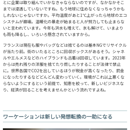
とに企業は取り組んでいかなきゃならないのですが、なかなかそこ
までは浸透していないですね。もう地球に住めなくなっちゃうかも
しれないじゃないですか。平均温度があと1℃上がったら地球のエコ
システムが崩壊。温暖化の暴走が始まると人が努力しても止まらな
いと言われています。今年も洪水も増えて、氷も解けて、いまより
も雨も降るし、いろいろ懸念されていますから。
フランスは現在も服やバッグなどは捨てるのは基本NGでリサイクル
が当たり前。街のいたるところに回収ボックスがあるそう。シャネ
ルやエルメスなどのハイブランドも古着は回収しています。2023年
からは売れ残りの洋服を捨てたり燃したりすることが法律で禁止
に。世界各国でCO2を出しているほうが税金が高くなったり、罰金
になったりするなどどんどん変わっていく。環境がこれ以上悪くな
らないようにするという前提で、知恵を絞って、新しいビジネスな
り、経済が回ることを考えませんかという流れですよね。
ワーケーションは新しい発想転換の一助になる