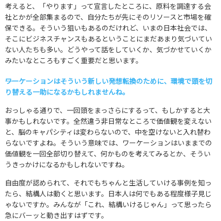
考えると、「やります」って宣言したところに、原料を調達する会
社とかが全部集まるので、自分たちが先にそのリソースと市場を確
保できる。そういう狙いもあるのだけれど、いまの日本社会では、
そこにビジネスチャンスもあるということにまだあまり気づいてい
ない人たちも多い。どうやって話をしていくか、気づかせていくか
みたいなところもすごく重要だと思います。
――ワーケーションはそういう新しい発想転換のために、環境で頭を切
り替える一助になるかもしれませんね。
おっしゃる通りで、一回頭をまっさらにするって、もしかすると大
事かもしれないです。全然違う非日常なところで価値観を変えない
と、脳のキャパシティは変わらないので、中を空けないと入れ替わ
らないですよね。そういう意味では、ワーケーションはいままでの
価値観を一回全部切り替えて、何かものを考えてみるとか、そうい
うきっかけになるかもしれないですね。
自由度が認められて、それでもちゃんと生活していける事例を知っ
たら、結構人は動くと思います。日本人は何でもある程度様子見じ
ゃないですか。みんなが「これ、結構いけるじゃん」って思ったら
急にバーッと動き出すはずです。