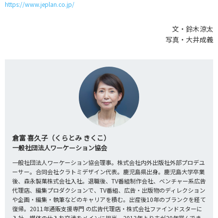
https://www.jeplan.co.jp/
文・鈴木涼太
写真・大井成義
倉富 喜久子（くらとみ きくこ）
一般社団法人ワーケーション協会
一般社団法人ワーケーション協会理事。株式会社内外出版社外部プロデユ
ーサー。合同会社クラトミデザイン代表。鹿児島県出身。鹿児島大学卒業
後、森永製菓株式会社入社。退職後、TV番組制作会社、ベンチャー系広告
代理店、編集プロダクションで、TV番組、広告・出版物のディレクション
や企画・編集・執筆などのキャリアを積む。出産後10年のブランクを経て
復帰。2011年通販支援専門 の広告代理店・株式会社ファインドスターに
入社。媒体の仕入れ交渉をメインに担当。2013年より夫が20年営んでき