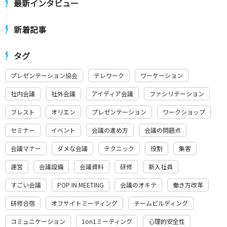
最新インタビュー
新着記事
タグ
プレゼンテーション協会
テレワーク
ワーケーション
社内会議
社外会議
アイディア会議
ファシリテーション
ブレスト
オリエン
プレゼンテーション
ワークショップ
セミナー
イベント
会議の進め方
会議の問題点
会議マナー
ダメな会議
テクニック
役割
集客
運営
会議設備
会議資料
研修
新入社員
すごい会議
POP IN MEETING
会議のオキテ
働き方改革
研修合宿
オフサイトミーティング
チームビルディング
コミュニケーション
1on1ミーティング
心理的安全性