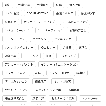
運営
会議設備
会議資料
研修
新入社員
すごい会議
POP IN MEETING
会議のオキテ
働き方改革
研修合宿
オフサイトミーティング
チームビルディング
コミュニケーション
1on1ミーティング
心理的安全性
リーダーシップ
ハッカソン
ビジネスマナー
ハイブリッドセミナー
ウェビナー
会議室
講演会
運営企業
コーチング
傾聴
リスキリング
アンガーマネジメント
インナーコミュニケーション
エンゲージメント
ABW
アフターコロナ
議事録
ディスカッション
組織改革
オフィス改善
ウェルビーイング
メンタルヘルス対策
離職防止
施設運営者向け
越境学習
セミナーの作り方
ネットワーク