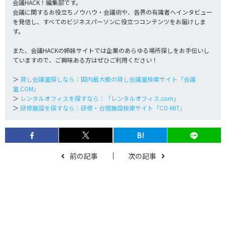
会議HACK！編集部です。
会議に関するお役立ちノウハウ・会議術や、各界の有識者へインタビュー
を発信し、すべてのビジネスパーソンに役立つコンテンツをお届けしま
す。
また、会議HACKの姉妹サイトでは企業のあらゆる場所探しをお手伝いし
ていますので、ご興味ある方はぜひご利用ください！
＞
貸し会議室探しなら：国内最大級の貸し会議室検索サイト「会議
室.COM」
＞
レンタルオフィスを探すなら：「レンタルオフィス.com」
＞
研修施設を探すなら：研修・合宿施設検索サイト「CO-MIT」
B!
前の記事
次の記事