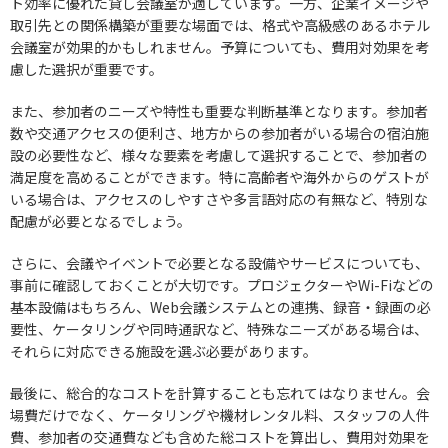
ト効率に優れた貸し会議室が適しています。一方、企業イメージや
取引先との関係構築が重要な場面では、格式や高級感のあるホテル
会議室が効果的かもしれません。予算についても、費用対効果を考
慮した選択が重要です。
また、参加者のニーズや特性も重要な判断基準となります。参加者
数や交通アクセスの便利さ、地方からの参加者がいる場合の宿泊施
設の必要性など、様々な要素を考慮して選択することで、参加者の
満足度を高めることができます。特に高齢者や海外からのゲストが
いる場合は、アクセスのしやすさや多言語対応の有無など、特別な
配慮が必要となるでしょう。
さらに、会議やイベントで必要となる設備やサービスについても、
事前に確認しておくことが大切です。プロジェクターやWi-Fiなどの
基本設備はもちろん、Web会議システムとの連携、録音・録画の必
要性、ケータリングや同時通訳など、特殊なニーズがある場合は、
それらに対応できる施設を選ぶ必要があります。
最後に、総合的なコストを計算することも忘れてはなりません。会
場費だけでなく、ケータリングや機材レンタル料、スタッフの人件
費、参加者の交通費なども含めた総コストを算出し、費用対効果を