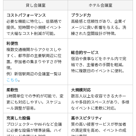
貸し会議室
ホテル会議室
コストパフォーマンス
ブランド力
必要な機能に特化し、低価格で
高級感と信頼性があり、企業イ
提供。短時間や小規模イベント
メージに良い影響を与える。洗
で大幅なコスト削減が可能。
練された空間設計が特徴。
利便性
複数交通機関からアクセスしや
総合的サービス
すく、都市部の主要駅周辺に位
宿泊や食事などをホテル内で完
置。参加者の集まりやすさが特
結でき、主催者の手間を軽減。
徴。
特に複数日のイベントに便利。
例）新宿駅周辺の会議室一覧は
こちら
。
柔軟性
大規模対応
1時間単位での予約が可能で、変
数百人以上を収容できる大ホー
更にも対応しやすい。スケジュ
ルや多目的スペースがあり、多様
ール調整が容易。
なイベントに柔軟に対応。
充実した設備
高ホスピタリティ
プロジェクターやWi-Fiなど会議
質の高い接客サービスが参加者
に必要な設備が標準装備。ハイ
の満足度を高め、イベントの成