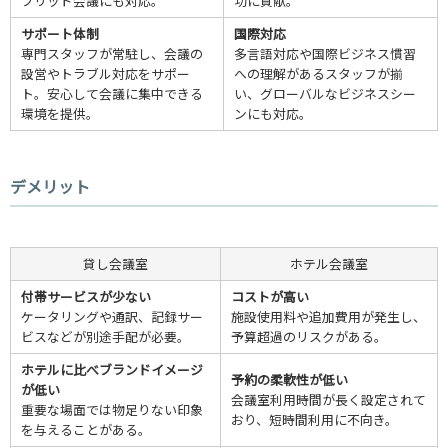
ブリッド会議にも対応。
功に貢献。
サポート体制
国際対応
専門スタッフが常駐し、会議の
多言語対応や国際ビジネス慣習
設営やトラブル対応をサポー
への理解があるスタッフが揃
ト。安心して会議に集中できる
い、グローバルなビジネスシー
環境を提供。
ンにも対応。
デメリット
貸し会議室
ホテル会議室
付帯サービスが少ない
コストが高い
ケータリングや通訳、記録サー
施設使用料や追加費用が発生し、
ビスなどが別途手配が必要。
予算超過のリスクがある。
ホテルに比べブランドイメージ
予約の柔軟性が低い
が低い
会議室利用時間が長く設定されて
重要な場面では物足りない印象
おり、短時間利用に不向き。
を与えることがある。