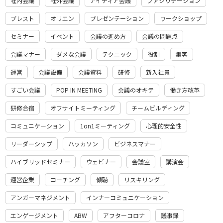
社内会議
社外会議
アイディア会議
ファシリテーション
ブレスト
オリエン
プレゼンテーション
ワークショップ
セミナー
イベント
会議の進め方
会議の問題点
会議マナー
ダメな会議
テクニック
役割
集客
運営
会議設備
会議資料
研修
新入社員
すごい会議
POP IN MEETING
会議のオキテ
働き方改革
研修合宿
オフサイトミーティング
チームビルディング
コミュニケーション
1on1ミーティング
心理的安全性
リーダーシップ
ハッカソン
ビジネスマナー
ハイブリッドセミナー
ウェビナー
会議室
講演会
運営企業
コーチング
傾聴
リスキリング
アンガーマネジメント
インナーコミュニケーション
エンゲージメント
ABW
アフターコロナ
議事録