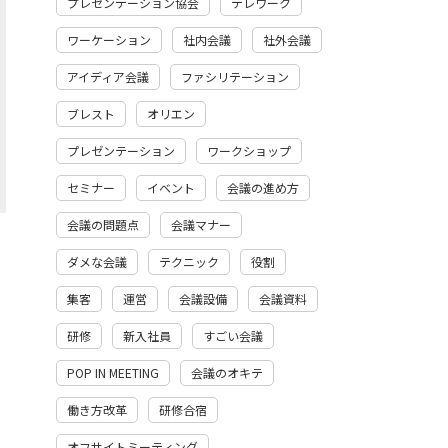
プレゼンテーション協会
テレワーク
ワーケーション
社内会議
社外会議
アイディア会議
ファシリテーション
ブレスト
オリエン
プレゼンテーション
ワークショップ
セミナー
イベント
会議の進め方
会議の問題点
会議マナー
ダメな会議
テクニック
役割
集客
運営
会議設備
会議資料
研修
新入社員
すごい会議
POP IN MEETING
会議のオキテ
働き方改革
研修合宿
オフサイトミーティング