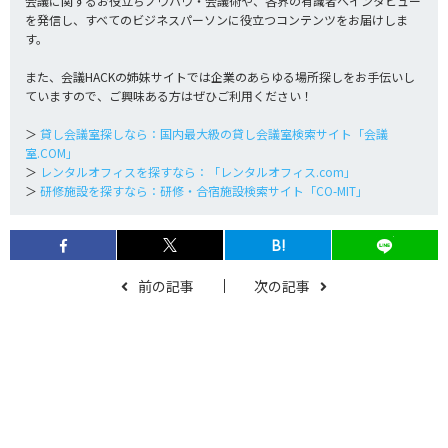
会議に関するお役立ちノウハウ・会議術や、各界の有識者へインタビュー
を発信し、すべてのビジネスパーソンに役立つコンテンツをお届けしま
す。
また、会議HACKの姉妹サイトでは企業のあらゆる場所探しをお手伝いし
ていますので、ご興味ある方はぜひご利用ください！
＞
貸し会議室探しなら：国内最大級の貸し会議室検索サイト「会議
室.COM」
＞
レンタルオフィスを探すなら：「レンタルオフィス.com」
＞
研修施設を探すなら：研修・合宿施設検索サイト「CO-MIT」
B!
前の記事
次の記事