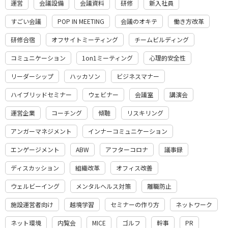
運営
会議設備
会議資料
研修
新入社員
すごい会議
POP IN MEETING
会議のオキテ
働き方改革
研修合宿
オフサイトミーティング
チームビルディング
コミュニケーション
1on1ミーティング
心理的安全性
リーダーシップ
ハッカソン
ビジネスマナー
ハイブリッドセミナー
ウェビナー
会議室
講演会
運営企業
コーチング
傾聴
リスキリング
アンガーマネジメント
インナーコミュニケーション
エンゲージメント
ABW
アフターコロナ
議事録
ディスカッション
組織改革
オフィス改善
ウェルビーイング
メンタルヘルス対策
離職防止
施設運営者向け
越境学習
セミナーの作り方
ネットワーク
ネット環境
内覧会
MICE
ゴルフ
幹事
PR