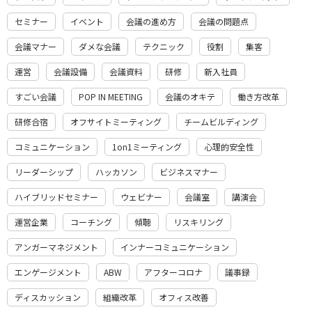
セミナー
イベント
会議の進め方
会議の問題点
会議マナー
ダメな会議
テクニック
役割
集客
運営
会議設備
会議資料
研修
新入社員
すごい会議
POP IN MEETING
会議のオキテ
働き方改革
研修合宿
オフサイトミーティング
チームビルディング
コミュニケーション
1on1ミーティング
心理的安全性
リーダーシップ
ハッカソン
ビジネスマナー
ハイブリッドセミナー
ウェビナー
会議室
講演会
運営企業
コーチング
傾聴
リスキリング
アンガーマネジメント
インナーコミュニケーション
エンゲージメント
ABW
アフターコロナ
議事録
ディスカッション
組織改革
オフィス改善