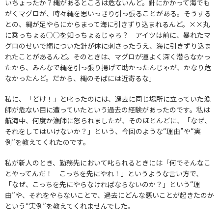
いちょったか？縄があるところは危ないんど。針にかかって海でも
がくマグロが、時々縄を思いっきり引っ張ることがある。そうする
との、縄が足やらにからまって海に引きずり込まれるんど。××丸
に乗っちょる○○を知っちょるじゃろ？ アイツは前に、暴れたマ
グロのせいで縄についた針が体に刺さったうえ、海に引きずり込ま
れたことがあるんど。そのときは、マグロが運よく深く潜らなかっ
たから、みんなで縄を引っ張り揚げて助かったんじゃが、かなり危
なかったんど。だから、縄のそばには近寄るな」
私に、「どけ！」と叱ったのには、過去に同じ場所に立っていた漁
師が危ない目に遭っていたという過去の経験があったのです。私は
航海中、何度か漁師に怒られましたが、そのほとんどに、「なぜ、
それをしてはいけないか？」という、今回のような“理由”や“実
例”を教えてくれたのです。
私が新人のとき、勤務先において叱られるときには「何でそんなこ
とやってんだ！ こっちを先にやれ！」というような言い方で、
「なぜ、こっちを先にやらなければならないのか？」という“理
由”や、それをやらないことで、過去にどんな悪いことが起きたのか
という“実例”を教えてくれませんでした。