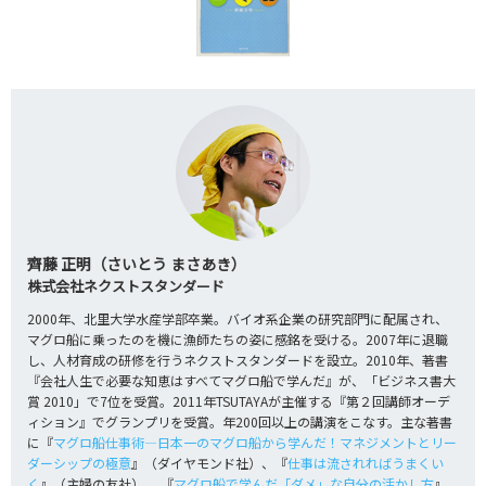
齊藤 正明（さいとう まさあき）
株式会社ネクストスタンダード
2000年、北里大学水産学部卒業。バイオ系企業の研究部門に配属され、
マグロ船に乗ったのを機に漁師たちの姿に感銘を受ける。2007年に退職
し、人材育成の研修を行うネクストスタンダードを設立。2010年、著書
『会社人生で必要な知恵はすべてマグロ船で学んだ』が、「ビジネス書大
賞 2010」で7位を受賞。2011年TSUTAYAが主催する『第２回講師オーデ
ィション』でグランプリを受賞。年200回以上の講演をこなす。主な著書
に『
マグロ船仕事術―日本一のマグロ船から学んだ！マネジメントとリー
ダーシップの極意
』（ダイヤモンド社）、『
仕事は流されればうまくい
く
』（主婦の友社）、 『
マグロ船で学んだ「ダメ」な自分の活かし方
』