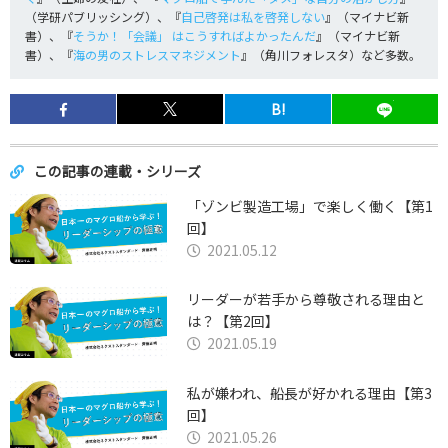
（学研パブリッシング）、『
自己啓発は私を啓発しない
』（マイナビ新
書）、『
そうか！「会議」 はこうすればよかったんだ
』（マイナビ新
書）、『
海の男のストレスマネジメント
』（角川フォレスタ）など多数。
B!
この記事の連載・シリーズ
「ゾンビ製造工場」で楽しく働く【第1
回】
2021.05.12
リーダーが若手から尊敬される理由と
は？【第2回】
2021.05.19
私が嫌われ、船長が好かれる理由【第3
回】
2021.05.26