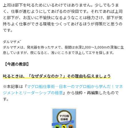
上司は部下を叱るためにいるわけではありません。少しでもうま
く、仕事が進むようにしてあげるのが役目です。それであれば上司
と部下が、お互いに不愉快になるようなことは極力さけ、部下が気
持ちよく仕事ができる環境をつくってあげるほうが得策だと思うの
です。
*
ダルマザメ
ダルマザメは、発光器を持ったサメで、昼間は水深2,000～3,000mの深海に生
息していますが、夜になると、浅いところまで浮上してエサを探します。
【今週の教訓】
叱るときは、「なぜダメなのか？」その理由も伝えましょう
※本記事は『
マグロ船仕事術―日本一のマグロ船から学んだ！マネ
ジメントとリーダーシップの極意
』から抜粋・再編集したもので
す。