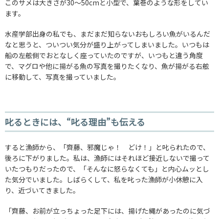
このサメは大きさが30～50cmと小型で、葉巻のような形をしてい
ます。
水産学部出身の私でも、まだまだ知らないおもしろい魚がいるんだ
なと思うと、ついつい気分が盛り上がってしまいました。いつもは
船の左舷側でおとなしく座っていたのですが、いつもと違う角度
で、マグロや他に揚がる魚の写真を撮りたくなり、魚が揚がる右舷
に移動して、写真を撮っていました。
叱るときには、“叱る理由”も伝える
すると漁師から、「齊藤、邪魔じゃ！ どけ！」と叱られたので、
後ろに下がりました。私は、漁師にはそれほど接近しないで撮って
いたつもりだったので、「そんなに怒らなくても」と内心ムッとし
た気分でいました。しばらくして、私を叱った漁師が小休憩に入
り、近づいてきました。
「齊藤、お前が立っちょった足下には、揚げた縄があったのに気づ