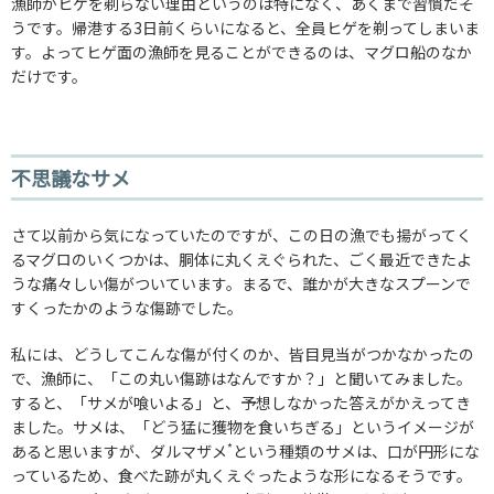
漁師がヒゲを剃らない理由というのは特になく、あくまで習慣だそ
うです。帰港する3日前くらいになると、全員ヒゲを剃ってしまいま
す。よってヒゲ面の漁師を見ることができるのは、マグロ船のなか
だけです。
不思議なサメ
さて以前から気になっていたのですが、この日の漁でも揚がってく
るマグロのいくつかは、胴体に丸くえぐられた、ごく最近できたよ
うな痛々しい傷がついています。まるで、誰かが大きなスプーンで
すくったかのような傷跡でした。
私には、どうしてこんな傷が付くのか、皆目見当がつかなかったの
で、漁師に、「この丸い傷跡はなんですか？」と聞いてみました。
すると、「サメが喰いよる」と、予想しなかった答えがかえってき
ました。サメは、「どう猛に獲物を食いちぎる」というイメージが
*
あると思いますが、ダルマザメ
という種類のサメは、口が円形にな
っているため、食べた跡が丸くえぐったような形になるそうです。