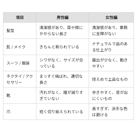
項目
男性編
女性編
清潔感があり、耳や襟に
清潔感があり、業務
髪型
かからない長さ
に支障がない
ナチュラルで品のあ
髭 / メイク
きちんと剃られている
る仕上がり
シワがなく、サイズが合
露出が少なく、動き
スーツ / 服装
っている
やすい
ネクタイ / アク
まっすぐ結ばれ、適切な
控えめで上品なもの
セサリー
長さ
汚れがなく、踵が減りす
歩きやすく、音が出
靴
ぎていない
にくいもの
長すぎず、派手な色
爪
短く切り揃えられている
は避ける