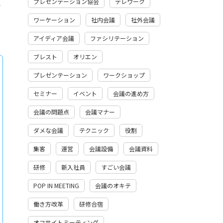
と
プレゼンテーション協会
テレワーク
ワーケーション
社内会議
社外会議
アイディア会議
ファシリテーション
ブレスト
オリエン
プレゼンテーション
ワークショップ
セミナー
イベント
会議の進め方
会議の問題点
会議マナー
ダメな会議
テクニック
役割
集客
運営
会議設備
会議資料
研修
新入社員
すごい会議
POP IN MEETING
会議のオキテ
働き方改革
研修合宿
オフサイトミーティング