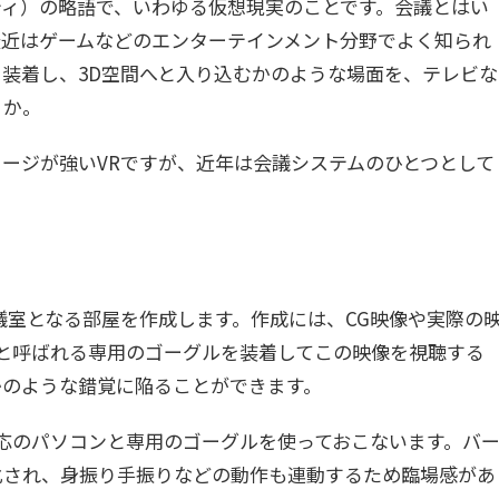
ャルリアリティ）の略語で、いわゆる仮想現実のことです。会議とはい
最近はゲームなどのエンターテインメント分野でよく知られ
装着し、3D空間へと入り込むかのような場面を、テレビな
うか。
ージが強いVRですが、近年は会議システムのひとつとして
議室となる部屋を作成します。作成には、CG映像や実際の
Dと呼ばれる専用のゴーグルを装着してこの映像を視聴する
かのような錯覚に陥ることができます。
対応のパソコンと専用のゴーグルを使っておこないます。バ
化され、身振り手振りなどの動作も連動するため臨場感があ